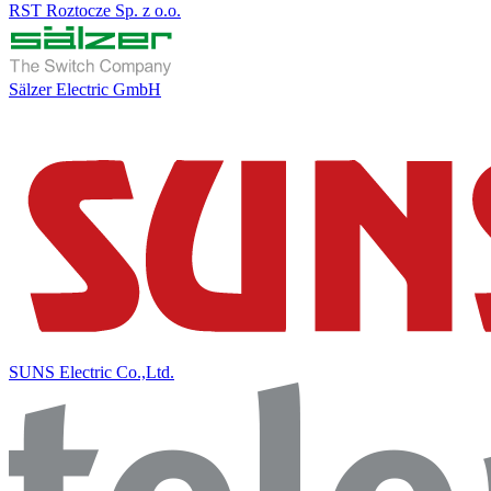
RST Roztocze Sp. z o.o.
Sälzer Electric GmbH
SUNS Electric Co.,Ltd.