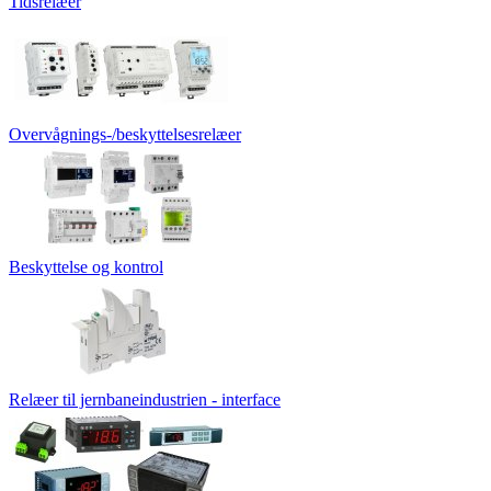
Tidsrelæer
Overvågnings-/beskyttelsesrelæer
Beskyttelse og kontrol
Relæer til jernbaneindustrien - interface