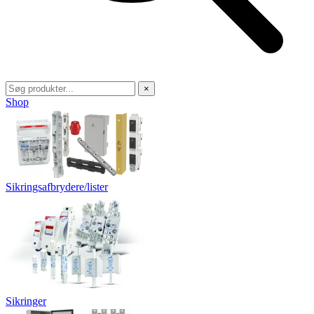
×
Shop
Sikringsafbrydere/lister
Sikringer