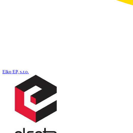
Elko EP, s.r.o.