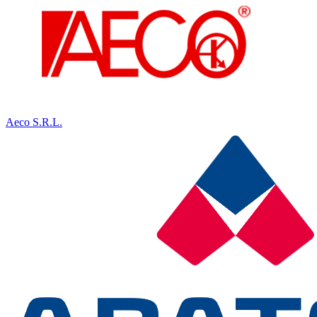
Aeco S.R.L.