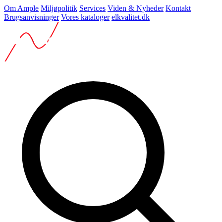
Om Ample
Miljøpolitik
Services
Viden & Nyheder
Kontakt
Brugsanvisninger
Vores kataloger
elkvalitet.dk