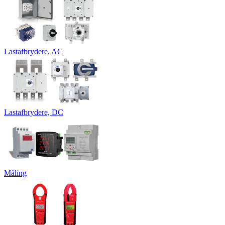
Lastafbrydere, AC
Lastafbrydere, DC
Måling