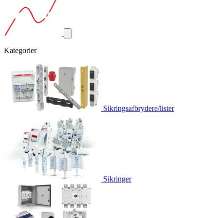
Kategorier
Sikringsafbrydere/lister
Sikringer