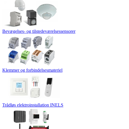
Bevægelses- og tilstedeværelsessensorer
Klemmer og forbindelsesmateriel
Trådløs elektroinstallation INELS