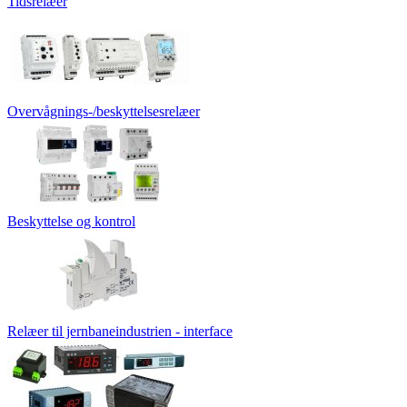
Tidsrelæer
Overvågnings-/beskyttelsesrelæer
Beskyttelse og kontrol
Relæer til jernbaneindustrien - interface