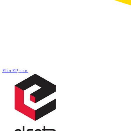
Elko EP, s.r.o.