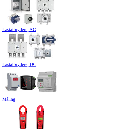
Lastafbrydere, AC
Lastafbrydere, DC
Måling