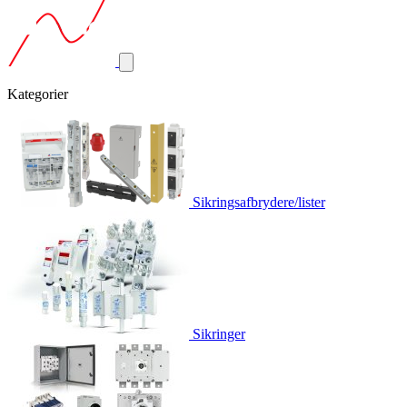
Kategorier
Sikringsafbrydere/lister
Sikringer