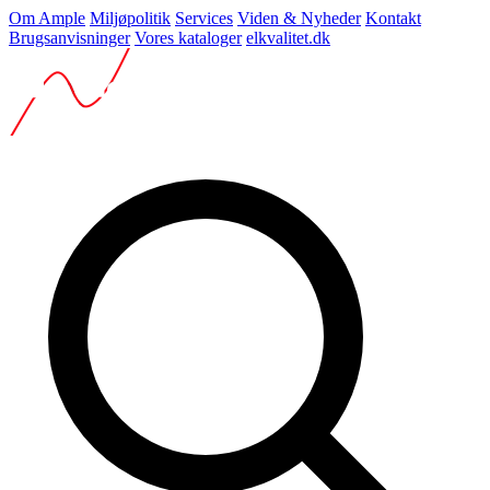
Om Ample
Miljøpolitik
Services
Viden & Nyheder
Kontakt
Brugsanvisninger
Vores kataloger
elkvalitet.dk