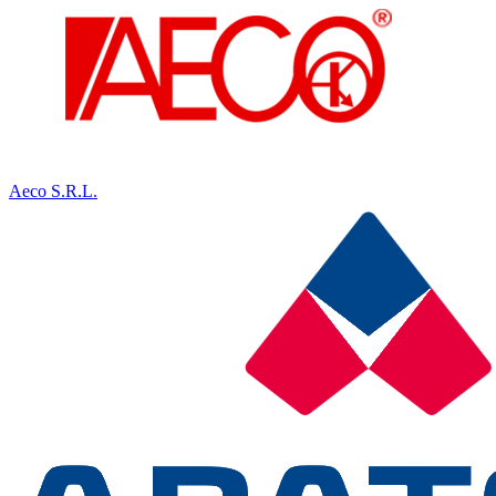
Aeco S.R.L.