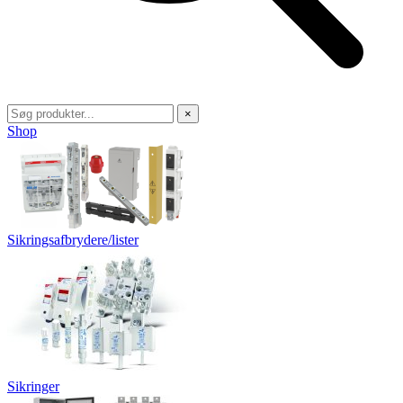
×
Shop
Sikringsafbrydere/lister
Sikringer