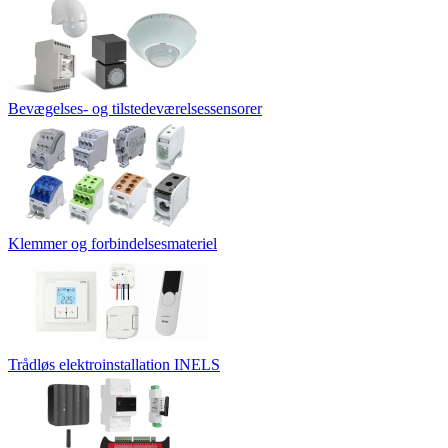
Bevægelses- og tilstedeværelsessensorer
Klemmer og forbindelsesmateriel
Trådløs elektroinstallation INELS