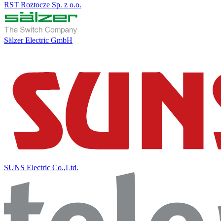
RST Roztocze Sp. z o.o.
Sälzer Electric GmbH
SUNS Electric Co.,Ltd.