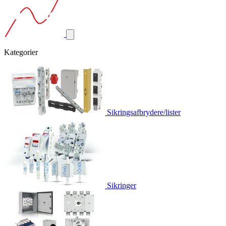
Kategorier
Sikringsafbrydere/lister
Sikringer