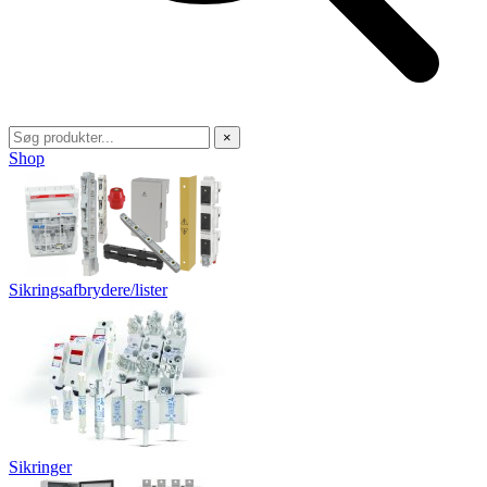
×
Shop
Sikringsafbrydere/lister
Sikringer