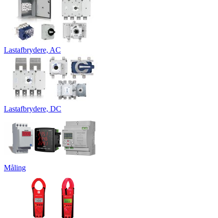
Lastafbrydere, AC
Lastafbrydere, DC
Måling