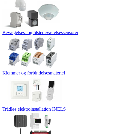
Bevægelses- og tilstedeværelsessensorer
Klemmer og forbindelsesmateriel
Trådløs elektroinstallation INELS