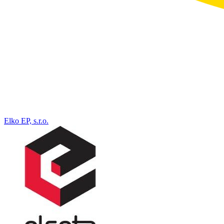
Elko EP, s.r.o.