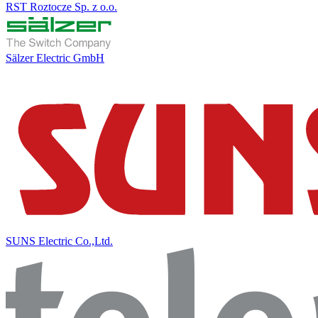
RST Roztocze Sp. z o.o.
Sälzer Electric GmbH
SUNS Electric Co.,Ltd.