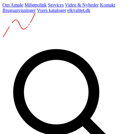
Om Ample
Miljøpolitik
Services
Viden & Nyheder
Kontakt
Brugsanvisninger
Vores kataloger
elkvalitet.dk