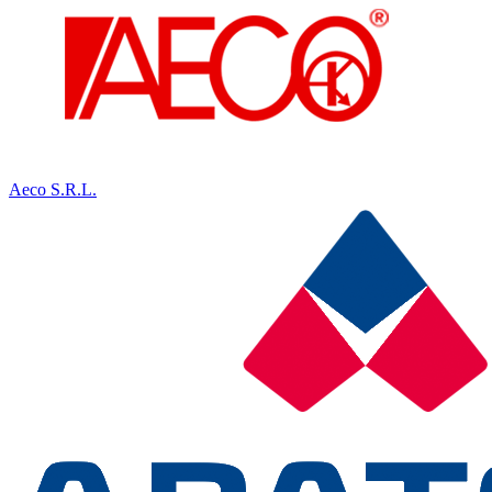
Aeco S.R.L.