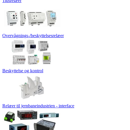
Tidsrelæer
Overvågnings-/beskyttelsesrelæer
Beskyttelse og kontrol
Relæer til jernbaneindustrien - interface