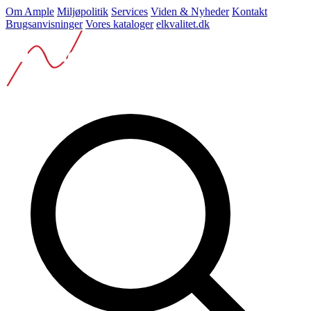
Om Ample
Miljøpolitik
Services
Viden & Nyheder
Kontakt
Brugsanvisninger
Vores kataloger
elkvalitet.dk