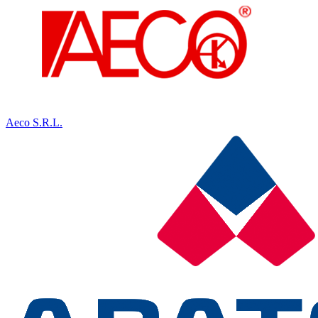
Aeco S.R.L.