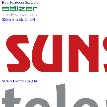
RST Roztocze Sp. z o.o.
Sälzer Electric GmbH
SUNS Electric Co.,Ltd.