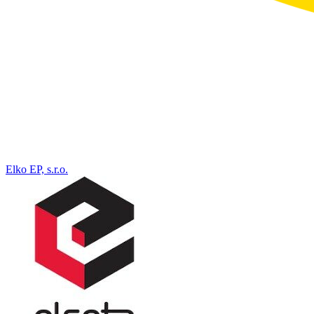
Elko EP, s.r.o.