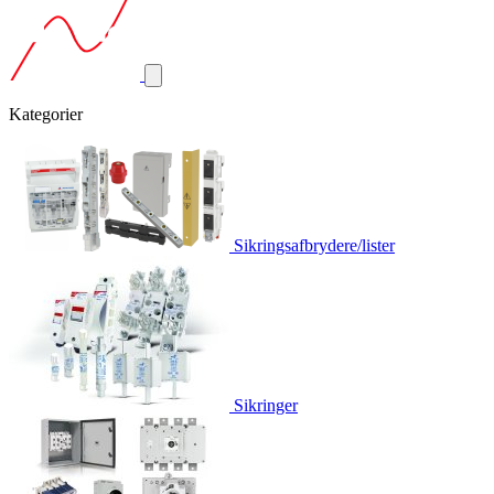
Kategorier
Sikringsafbrydere/lister
Sikringer