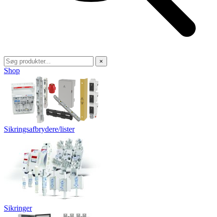
×
Shop
Sikringsafbrydere/lister
Sikringer