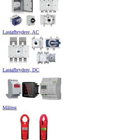
Lastafbrydere, AC
Lastafbrydere, DC
Måling