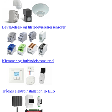
Bevægelses- og tilstedeværelsessensorer
Klemmer og forbindelsesmateriel
Trådløs elektroinstallation INELS