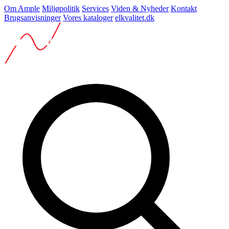
Om Ample
Miljøpolitik
Services
Viden & Nyheder
Kontakt
Brugsanvisninger
Vores kataloger
elkvalitet.dk