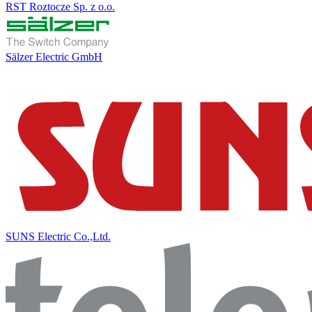
RST Roztocze Sp. z o.o.
Sälzer Electric GmbH
SUNS Electric Co.,Ltd.