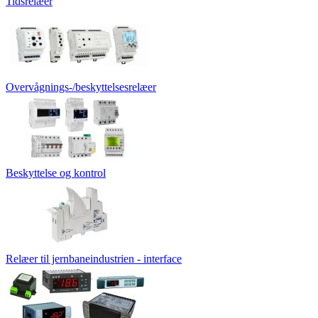
Tidsrelæer
Overvågnings-/beskyttelsesrelæer
Beskyttelse og kontrol
Relæer til jernbaneindustrien - interface