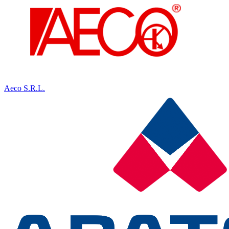
Aeco S.R.L.