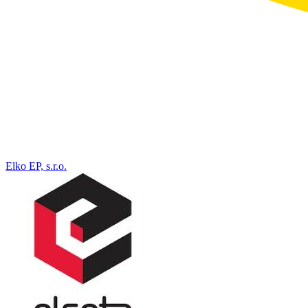
Elko EP, s.r.o.