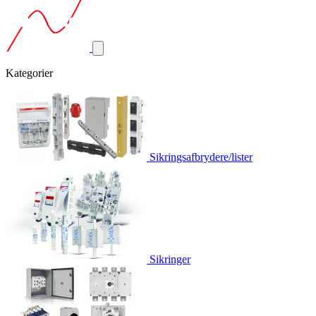
Kategorier
Sikringsafbrydere/lister
Sikringer