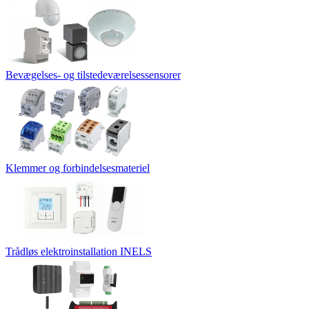
Bevægelses- og tilstedeværelsessensorer
Klemmer og forbindelsesmateriel
Trådløs elektroinstallation INELS