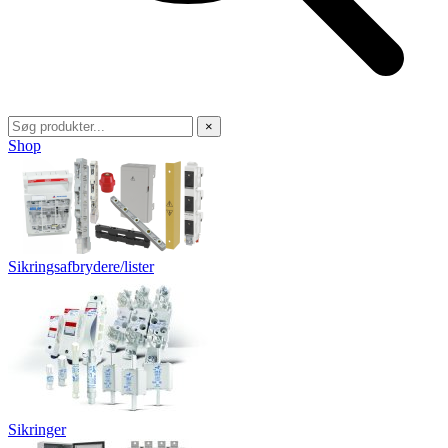
×
Shop
Sikringsafbrydere/lister
Sikringer