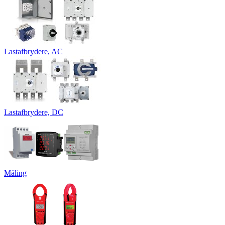
Lastafbrydere, AC
Lastafbrydere, DC
Måling