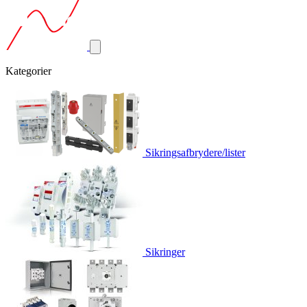
Kategorier
Sikringsafbrydere/lister
Sikringer