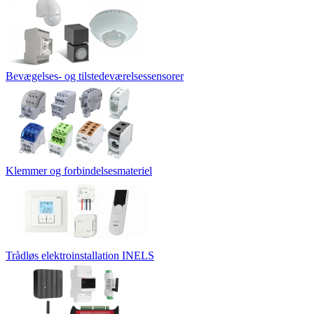
Bevægelses- og tilstedeværelsessensorer
Klemmer og forbindelsesmateriel
Trådløs elektroinstallation INELS