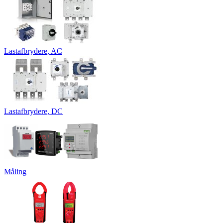
Lastafbrydere, AC
Lastafbrydere, DC
Måling