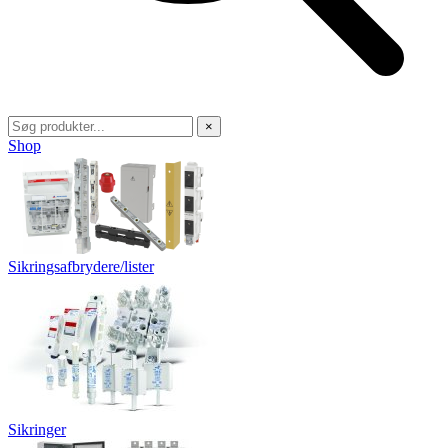
×
Shop
Sikringsafbrydere/lister
Sikringer