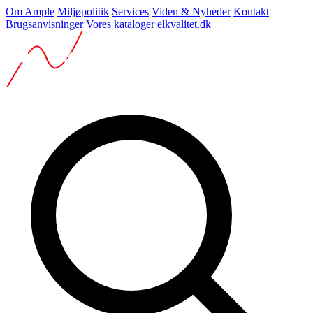
Om Ample
Miljøpolitik
Services
Viden & Nyheder
Kontakt
Brugsanvisninger
Vores kataloger
elkvalitet.dk