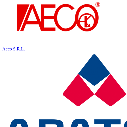
Aeco S.R.L.