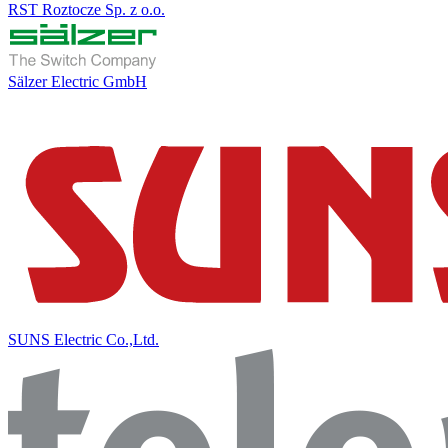
RST Roztocze Sp. z o.o.
Sälzer Electric GmbH
SUNS Electric Co.,Ltd.