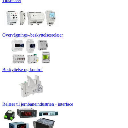
Tidsrelæer
Overvågnings-/beskyttelsesrelæer
Beskyttelse og kontrol
Relæer til jernbaneindustrien - interface