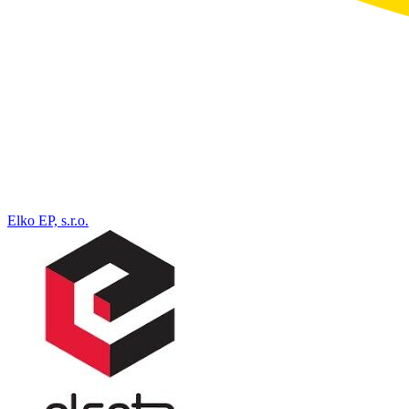
Elko EP, s.r.o.