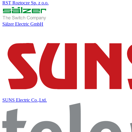
RST Roztocze Sp. z o.o.
Sälzer Electric GmbH
SUNS Electric Co.,Ltd.