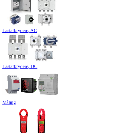
Lastafbrydere, AC
Lastafbrydere, DC
Måling