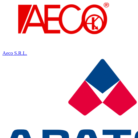
Aeco S.R.L.