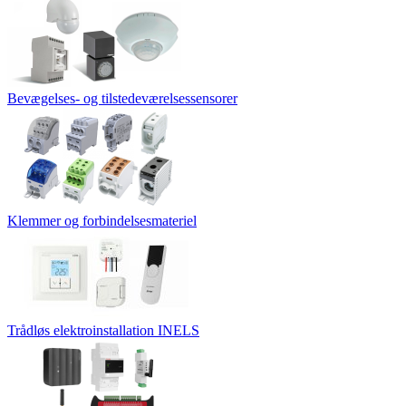
Bevægelses- og tilstedeværelsessensorer
Klemmer og forbindelsesmateriel
Trådløs elektroinstallation INELS