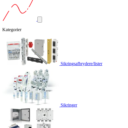
Kategorier
Sikringsafbrydere/lister
Sikringer