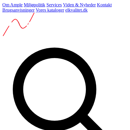
Om Ample
Miljøpolitik
Services
Viden & Nyheder
Kontakt
Brugsanvisninger
Vores kataloger
elkvalitet.dk