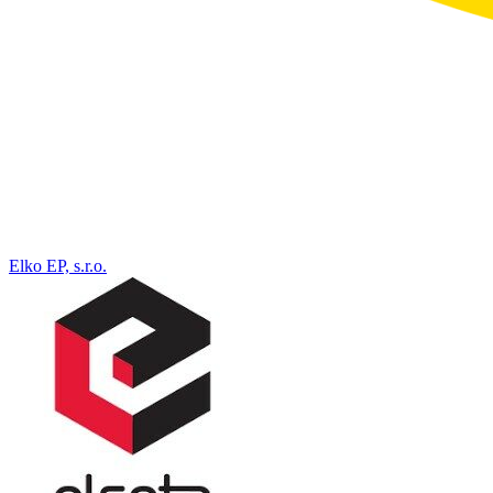
Elko EP, s.r.o.