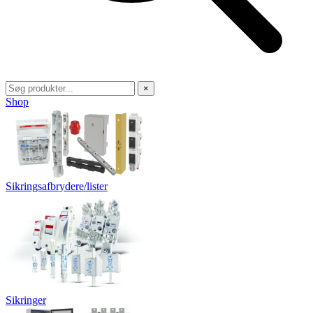
×
Shop
Sikringsafbrydere/lister
Sikringer