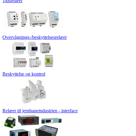
Tidsrelæer
Overvågnings-/beskyttelsesrelæer
Beskyttelse og kontrol
Relæer til jernbaneindustrien - interface