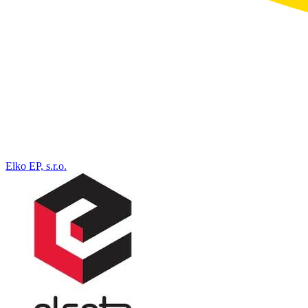
Elko EP, s.r.o.