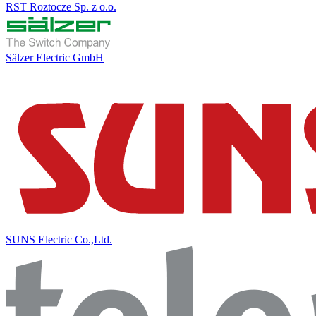
RST Roztocze Sp. z o.o.
Sälzer Electric GmbH
SUNS Electric Co.,Ltd.