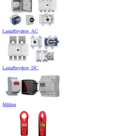
Lastafbrydere, AC
Lastafbrydere, DC
Måling