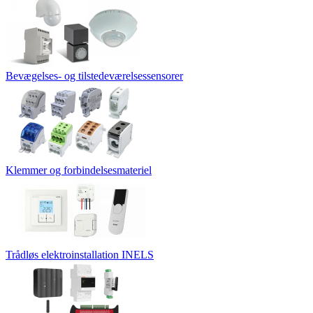
Bevægelses- og tilstedeværelsessensorer
Klemmer og forbindelsesmateriel
Trådløs elektroinstallation INELS