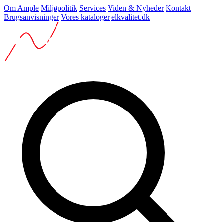
Om Ample
Miljøpolitik
Services
Viden & Nyheder
Kontakt
Brugsanvisninger
Vores kataloger
elkvalitet.dk