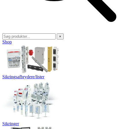
×
Shop
Sikringsafbrydere/lister
Sikringer