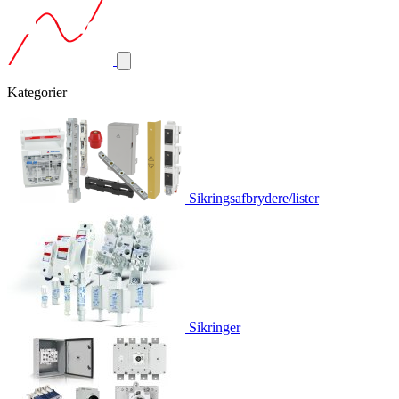
Kategorier
Sikringsafbrydere/lister
Sikringer