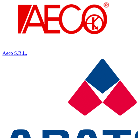
Aeco S.R.L.