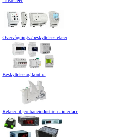
Tidsrelæer
Overvågnings-/beskyttelsesrelæer
Beskyttelse og kontrol
Relæer til jernbaneindustrien - interface