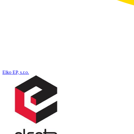
Elko EP, s.r.o.