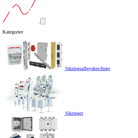
Kategorier
Sikringsafbrydere/lister
Sikringer