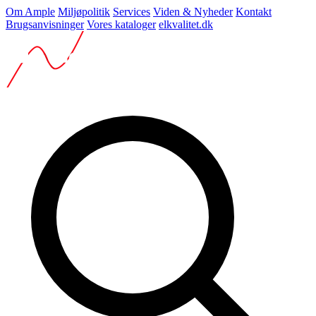
Om Ample
Miljøpolitik
Services
Viden & Nyheder
Kontakt
Brugsanvisninger
Vores kataloger
elkvalitet.dk