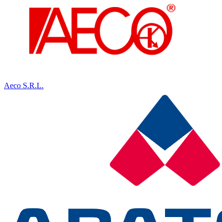
Aeco S.R.L.