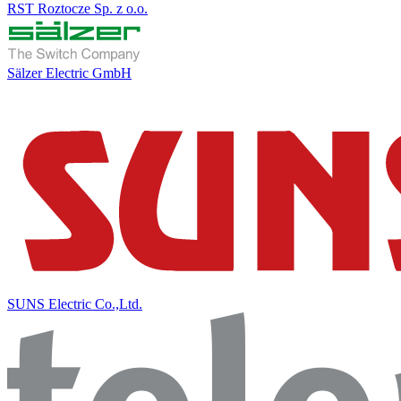
RST Roztocze Sp. z o.o.
Sälzer Electric GmbH
SUNS Electric Co.,Ltd.