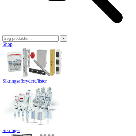
×
Shop
Sikringsafbrydere/lister
Sikringer