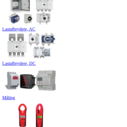
Lastafbrydere, AC
Lastafbrydere, DC
Måling