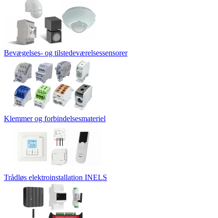
Bevægelses- og tilstedeværelsessensorer
Klemmer og forbindelsesmateriel
Trådløs elektroinstallation INELS