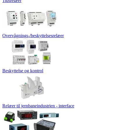
Tidsrelæer
Overvågnings-/beskyttelsesrelæer
Beskyttelse og kontrol
Relæer til jernbaneindustrien - interface