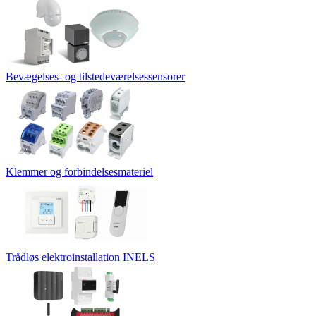
Bevægelses- og tilstedeværelsessensorer
Klemmer og forbindelsesmateriel
Trådløs elektroinstallation INELS