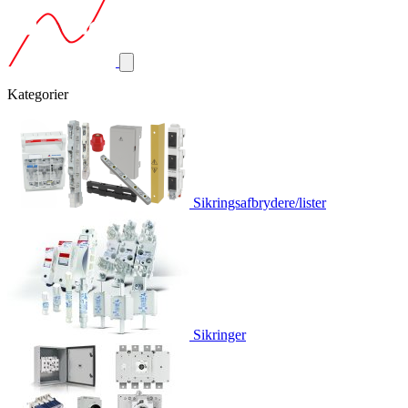
Kategorier
Sikringsafbrydere/lister
Sikringer