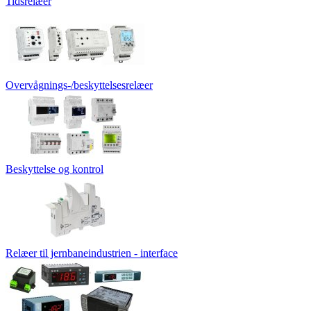
Tidsrelæer
Overvågnings-/beskyttelsesrelæer
Beskyttelse og kontrol
Relæer til jernbaneindustrien - interface