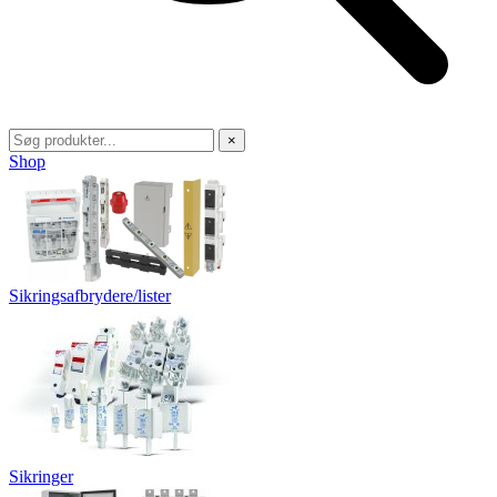
×
Shop
Sikringsafbrydere/lister
Sikringer