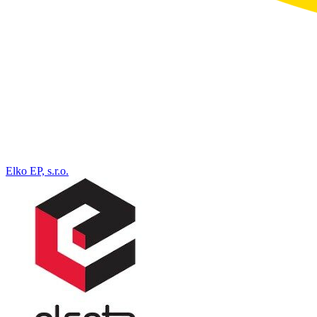
Elko EP, s.r.o.