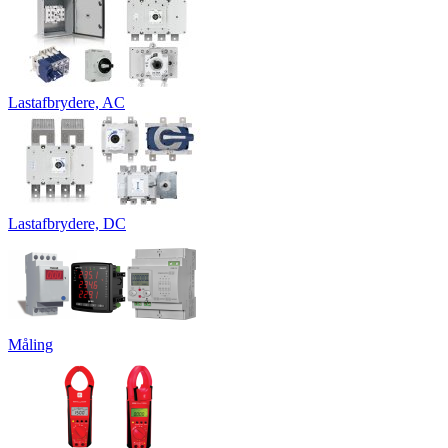
Lastafbrydere, AC
Lastafbrydere, DC
Måling