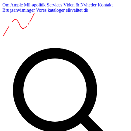
Om Ample
Miljøpolitik
Services
Viden & Nyheder
Kontakt
Brugsanvisninger
Vores kataloger
elkvalitet.dk