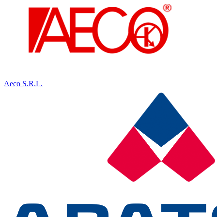
Aeco S.R.L.