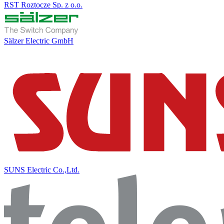
RST Roztocze Sp. z o.o.
Sälzer Electric GmbH
SUNS Electric Co.,Ltd.