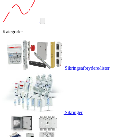
Kategorier
Sikringsafbrydere/lister
Sikringer