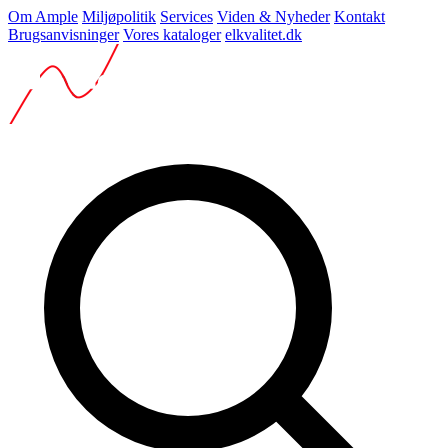
Om Ample
Miljøpolitik
Services
Viden & Nyheder
Kontakt
Brugsanvisninger
Vores kataloger
elkvalitet.dk