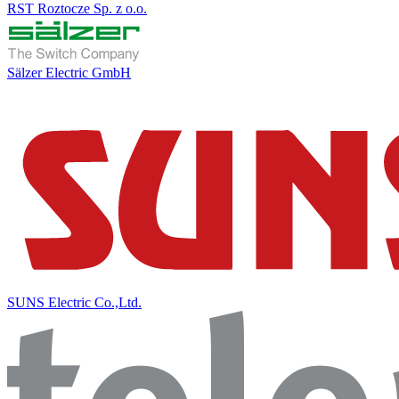
RST Roztocze Sp. z o.o.
Sälzer Electric GmbH
SUNS Electric Co.,Ltd.