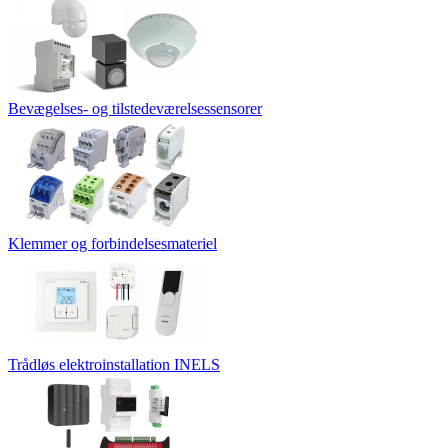
Bevægelses- og tilstedeværelsessensorer
Klemmer og forbindelsesmateriel
Trådløs elektroinstallation INELS