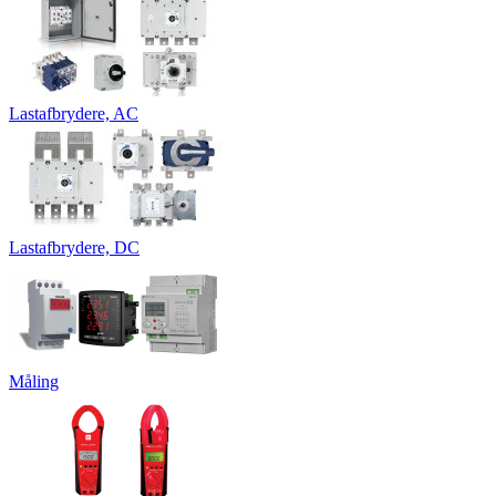
Lastafbrydere, AC
Lastafbrydere, DC
Måling