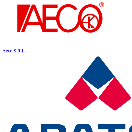
Aeco S.R.L.