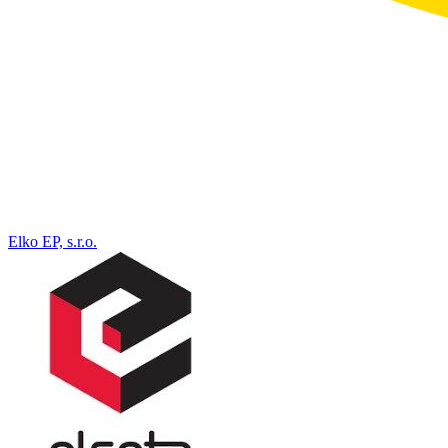
Elko EP, s.r.o.