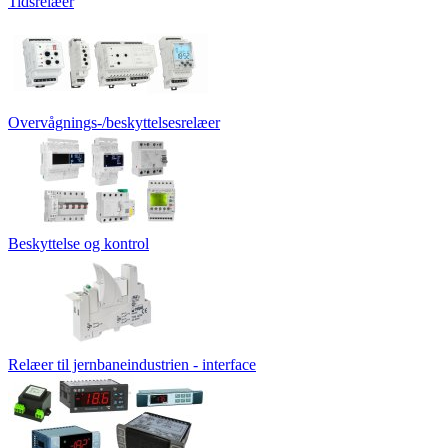
Tidsrelæer
Overvågnings-/beskyttelsesrelæer
Beskyttelse og kontrol
Relæer til jernbaneindustrien - interface