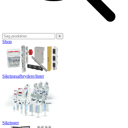
×
Shop
Sikringsafbrydere/lister
Sikringer