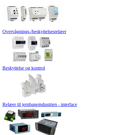
Overvågnings-/beskyttelsesrelæer
Beskyttelse og kontrol
Relæer til jernbaneindustrien - interface