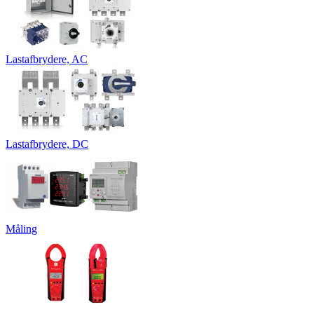
Lastafbrydere, AC
Lastafbrydere, DC
Måling