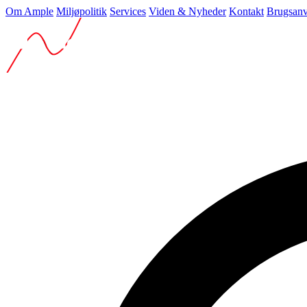
Om Ample
Miljøpolitik
Services
Viden & Nyheder
Kontakt
Brugsanv