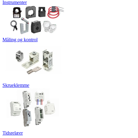
Instrumenter
Måling og kontrol
Skrueklemme
Tidsrelæer