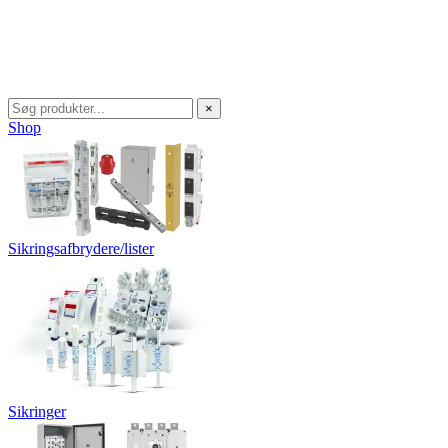
×
Shop
Sikringsafbrydere/lister
Sikringer