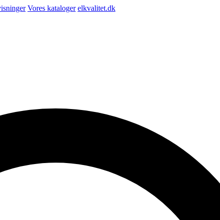
isninger
Vores kataloger
elkvalitet.dk