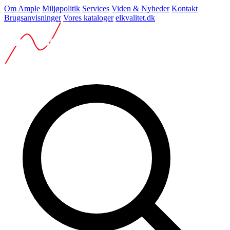
Om Ample
Miljøpolitik
Services
Viden & Nyheder
Kontakt
Brugsanvisninger
Vores kataloger
elkvalitet.dk