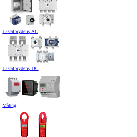
Lastafbrydere, AC
Lastafbrydere, DC
Måling