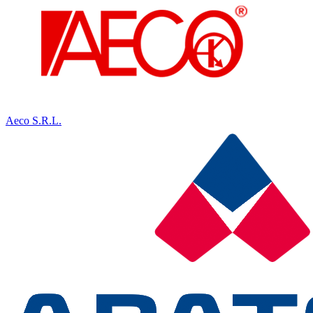
Aeco S.R.L.