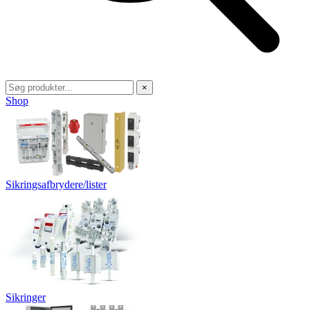
×
Shop
Sikringsafbrydere/lister
Sikringer