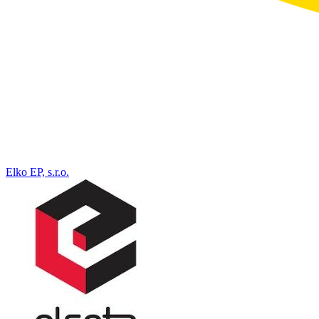
Elko EP, s.r.o.