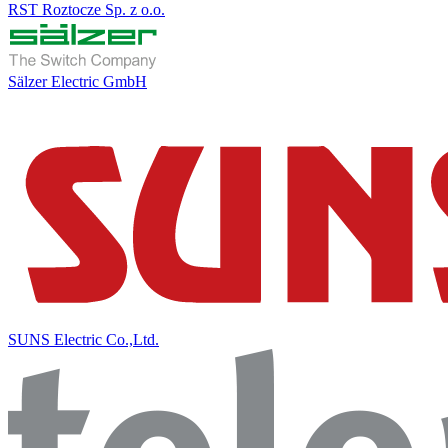
RST Roztocze Sp. z o.o.
Sälzer Electric GmbH
SUNS Electric Co.,Ltd.