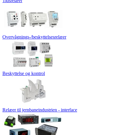
Tidsrelæer
Overvågnings-/beskyttelsesrelæer
Beskyttelse og kontrol
Relæer til jernbaneindustrien - interface