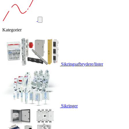
Kategorier
Sikringsafbrydere/lister
Sikringer