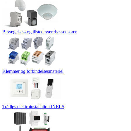
Bevægelses- og tilstedeværelsessensorer
Klemmer og forbindelsesmateriel
Trådløs elektroinstallation INELS