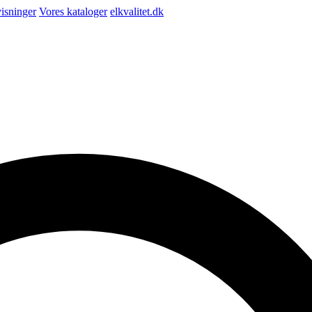
isninger
Vores kataloger
elkvalitet.dk