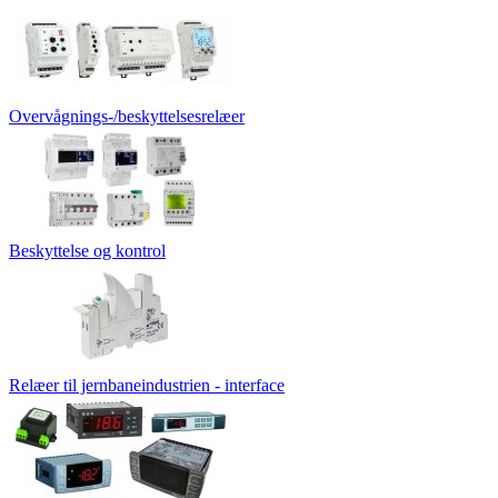
Overvågnings-/beskyttelsesrelæer
Beskyttelse og kontrol
Relæer til jernbaneindustrien - interface