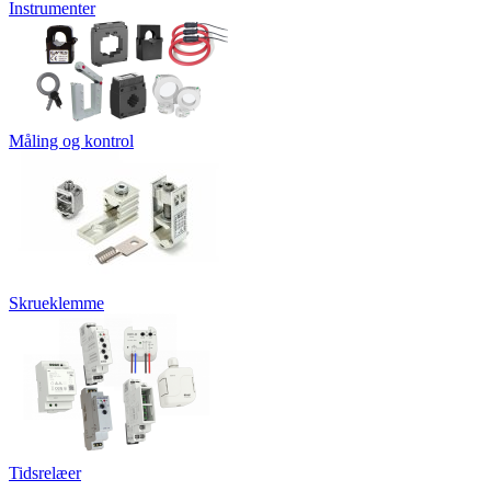
Instrumenter
Måling og kontrol
Skrueklemme
Tidsrelæer