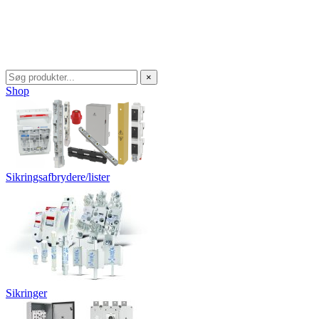
×
Shop
Sikringsafbrydere/lister
Sikringer