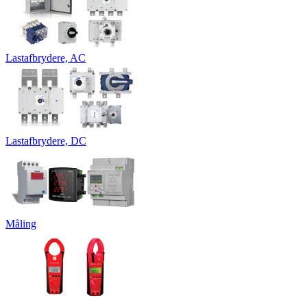
Lastafbrydere, AC
Lastafbrydere, DC
Måling