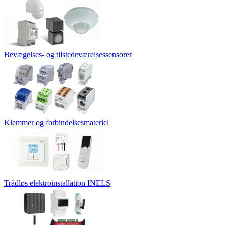
Bevægelses- og tilstedeværelsessensorer
Klemmer og forbindelsesmateriel
Trådløs elektroinstallation INELS