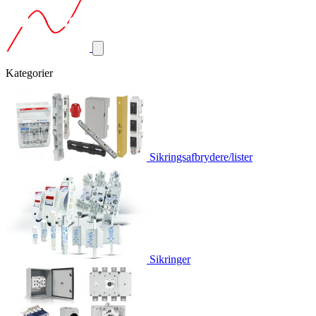
Kategorier
Sikringsafbrydere/lister
Sikringer