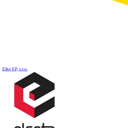
Elko EP, s.r.o.