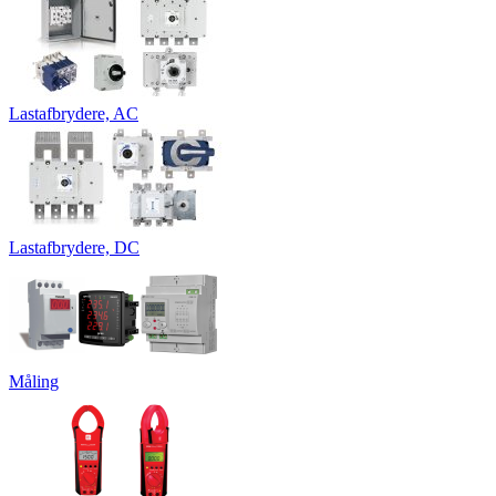
Lastafbrydere, AC
Lastafbrydere, DC
Måling