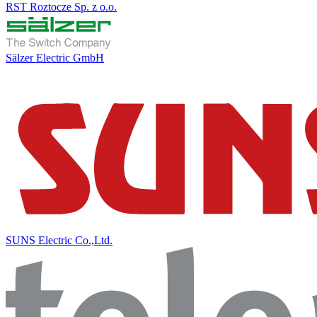
RST Roztocze Sp. z o.o.
Sälzer Electric GmbH
SUNS Electric Co.,Ltd.