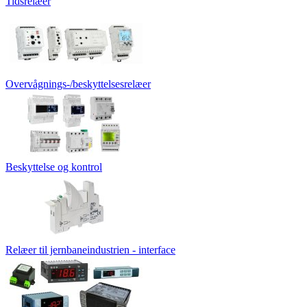
Tidsrelæer
Overvågnings-/beskyttelsesrelæer
Beskyttelse og kontrol
Relæer til jernbaneindustrien - interface