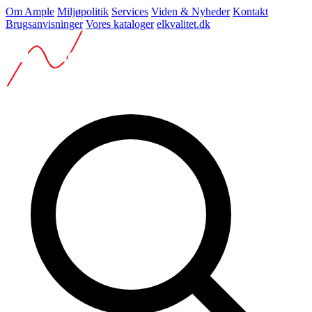
Om Ample
Miljøpolitik
Services
Viden & Nyheder
Kontakt
Brugsanvisninger
Vores kataloger
elkvalitet.dk