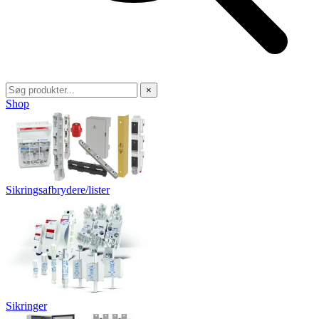
×
Shop
Sikringsafbrydere/lister
Sikringer