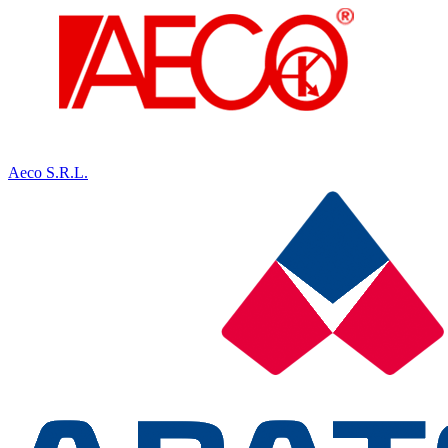
Aeco S.R.L.