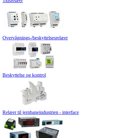
Tidsrelæer
Overvågnings-/beskyttelsesrelæer
Beskyttelse og kontrol
Relæer til jernbaneindustrien - interface