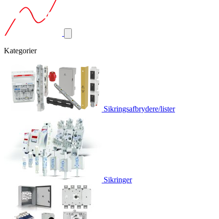
Kategorier
Sikringsafbrydere/lister
Sikringer