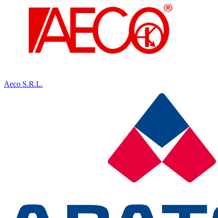
Aeco S.R.L.