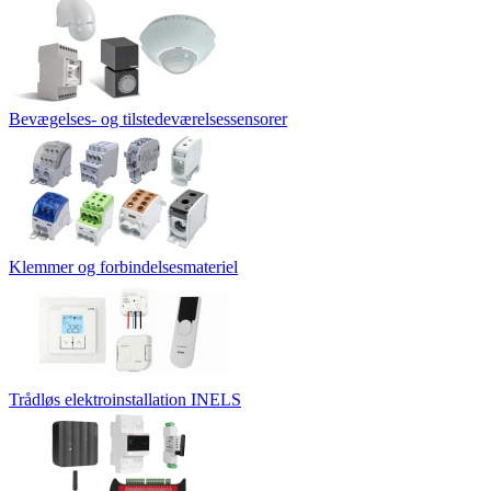
Bevægelses- og tilstedeværelsessensorer
Klemmer og forbindelsesmateriel
Trådløs elektroinstallation INELS