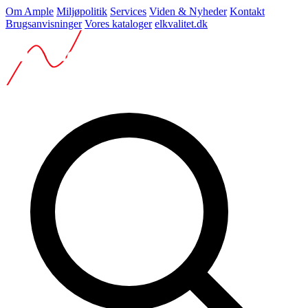
Om Ample
Miljøpolitik
Services
Viden & Nyheder
Kontakt
Brugsanvisninger
Vores kataloger
elkvalitet.dk