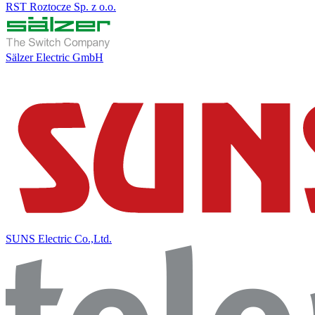
RST Roztocze Sp. z o.o.
Sälzer Electric GmbH
SUNS Electric Co.,Ltd.