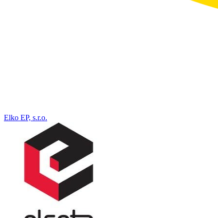
Elko EP, s.r.o.