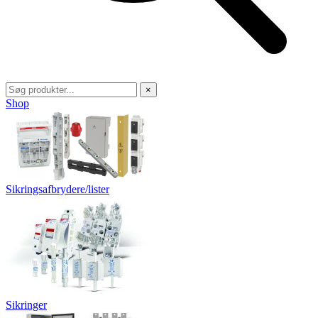
×
Shop
Sikringsafbrydere/lister
Sikringer