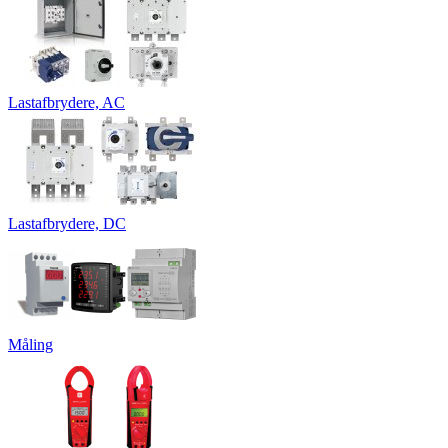
Lastafbrydere, AC
Lastafbrydere, DC
Måling