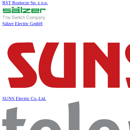
RST Roztocze Sp. z o.o.
Sälzer Electric GmbH
SUNS Electric Co.,Ltd.