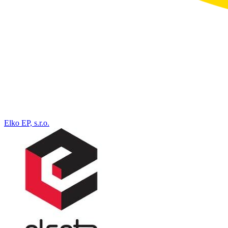
Elko EP, s.r.o.