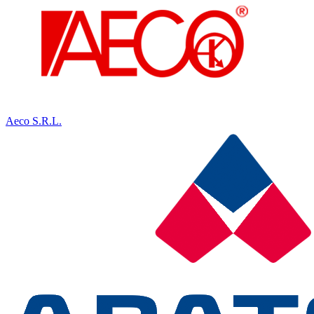
Aeco S.R.L.