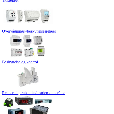
Tidsrelæer
Overvågnings-/beskyttelsesrelæer
Beskyttelse og kontrol
Relæer til jernbaneindustrien - interface