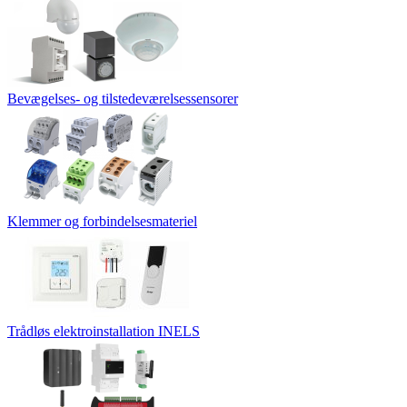
Bevægelses- og tilstedeværelsessensorer
Klemmer og forbindelsesmateriel
Trådløs elektroinstallation INELS