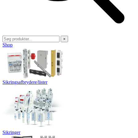
×
Shop
Sikringsafbrydere/lister
Sikringer