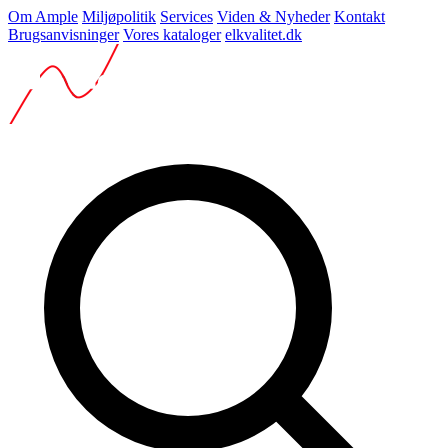
Om Ample
Miljøpolitik
Services
Viden & Nyheder
Kontakt
Brugsanvisninger
Vores kataloger
elkvalitet.dk