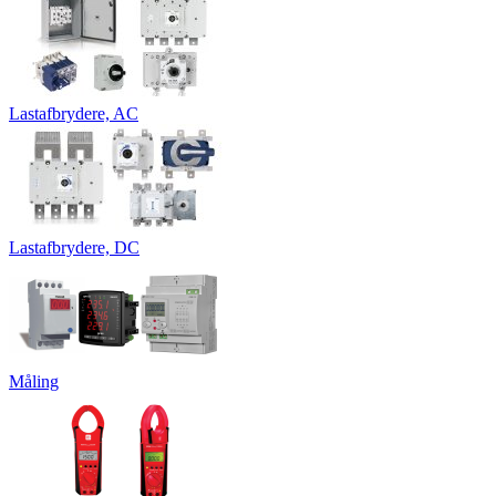
Lastafbrydere, AC
Lastafbrydere, DC
Måling