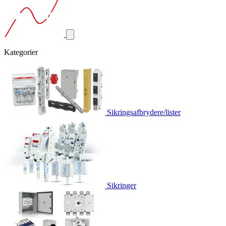
Kategorier
Sikringsafbrydere/lister
Sikringer