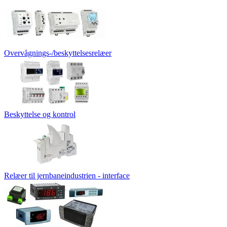
Overvågnings-/beskyttelsesrelæer
Beskyttelse og kontrol
Relæer til jernbaneindustrien - interface