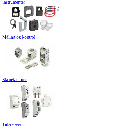
Instrumenter
Måling og kontrol
Skrueklemme
Tidsrelæer