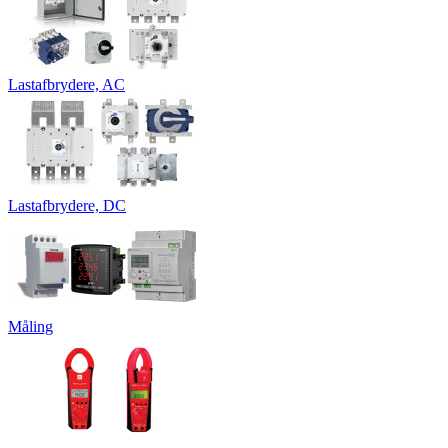
Lastafbrydere, AC
Lastafbrydere, DC
Måling