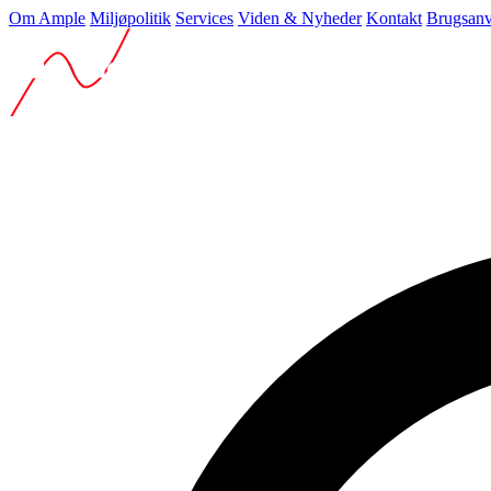
Om Ample
Miljøpolitik
Services
Viden & Nyheder
Kontakt
Brugsanv