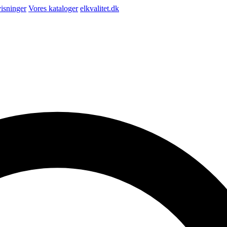
isninger
Vores kataloger
elkvalitet.dk