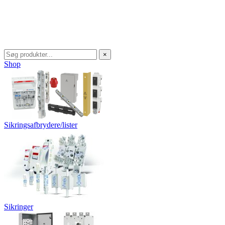
×
Shop
Sikringsafbrydere/lister
Sikringer