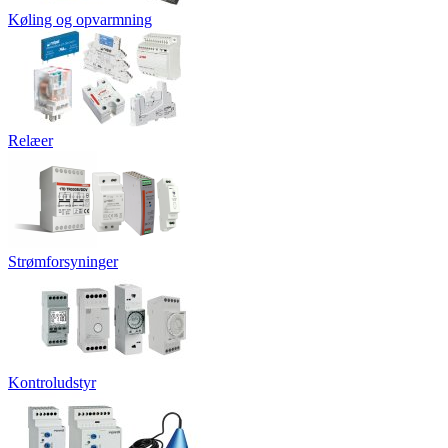
Køling og opvarmning
Relæer
Strømforsyninger
Kontroludstyr