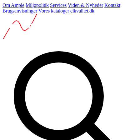
Om Ample
Miljøpolitik
Services
Viden & Nyheder
Kontakt
Brugsanvisninger
Vores kataloger
elkvalitet.dk