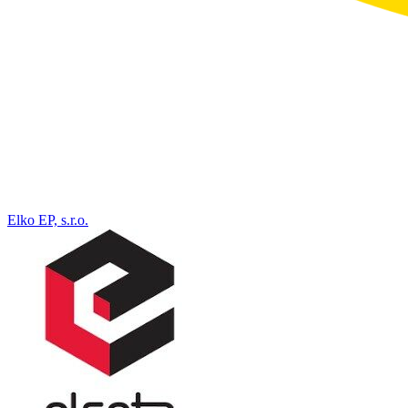
Elko EP, s.r.o.