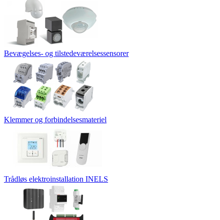
Bevægelses- og tilstedeværelsessensorer
Klemmer og forbindelsesmateriel
Trådløs elektroinstallation INELS