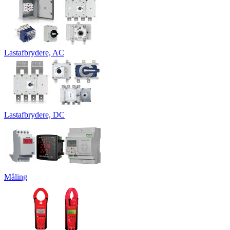
Lastafbrydere, AC
Lastafbrydere, DC
Måling