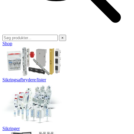
×
Shop
Sikringsafbrydere/lister
Sikringer