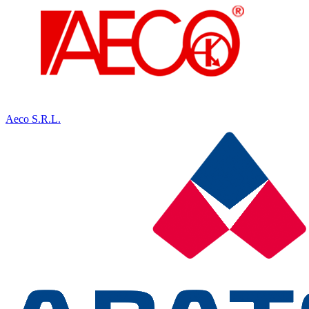
Aeco S.R.L.