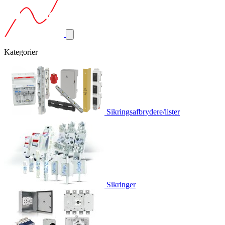
Kategorier
Sikringsafbrydere/lister
Sikringer