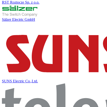
RST Roztocze Sp. z o.o.
Sälzer Electric GmbH
SUNS Electric Co.,Ltd.