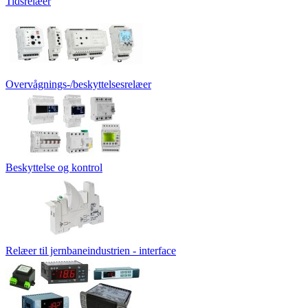
Tidsrelæer
Overvågnings-/beskyttelsesrelæer
Beskyttelse og kontrol
Relæer til jernbaneindustrien - interface