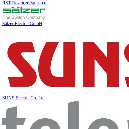
RST Roztocze Sp. z o.o.
Sälzer Electric GmbH
SUNS Electric Co.,Ltd.