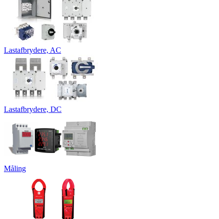
Lastafbrydere, AC
Lastafbrydere, DC
Måling