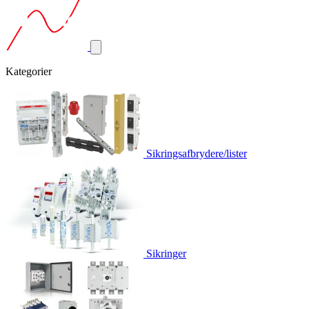
Kategorier
Sikringsafbrydere/lister
Sikringer