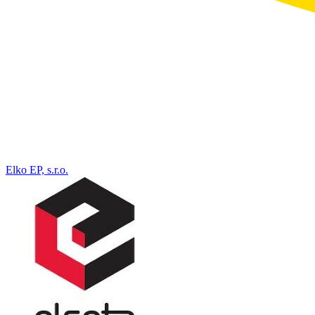
Elko EP, s.r.o.