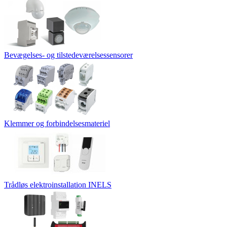
Bevægelses- og tilstedeværelsessensorer
Klemmer og forbindelsesmateriel
Trådløs elektroinstallation INELS