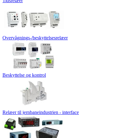
Tidsrelæer
Overvågnings-/beskyttelsesrelæer
Beskyttelse og kontrol
Relæer til jernbaneindustrien - interface