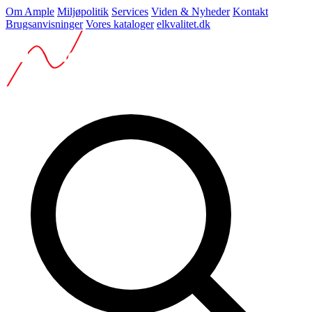
Om Ample
Miljøpolitik
Services
Viden & Nyheder
Kontakt
Brugsanvisninger
Vores kataloger
elkvalitet.dk