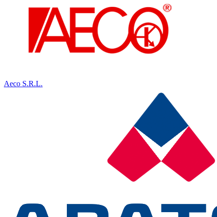
Aeco S.R.L.