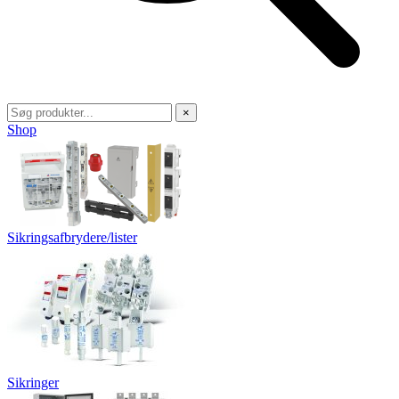
×
Shop
Sikringsafbrydere/lister
Sikringer