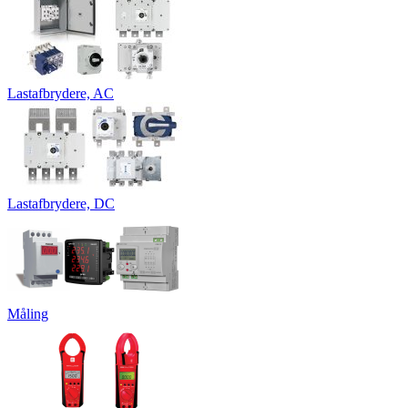
Lastafbrydere, AC
Lastafbrydere, DC
Måling