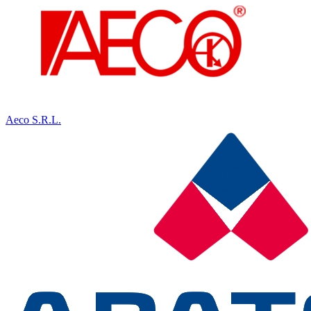
Aeco S.R.L.