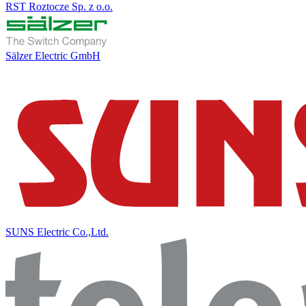
RST Roztocze Sp. z o.o.
Sälzer Electric GmbH
SUNS Electric Co.,Ltd.