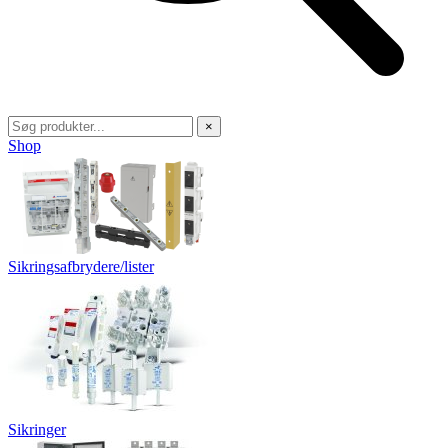
×
Shop
Sikringsafbrydere/lister
Sikringer