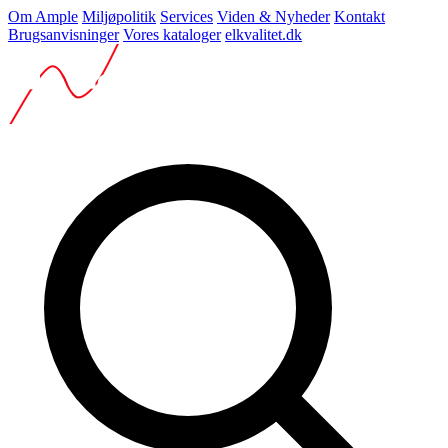
Om Ample
Miljøpolitik
Services
Viden & Nyheder
Kontakt
Brugsanvisninger
Vores kataloger
elkvalitet.dk