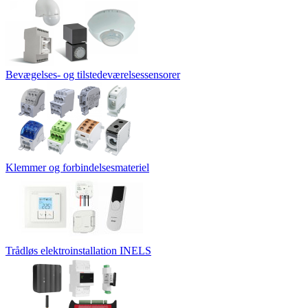
Bevægelses- og tilstedeværelsessensorer
Klemmer og forbindelsesmateriel
Trådløs elektroinstallation INELS