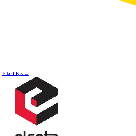
Elko EP, s.r.o.