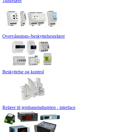
Tidsrelæer
Overvågnings-/beskyttelsesrelæer
Beskyttelse og kontrol
Relæer til jernbaneindustrien - interface