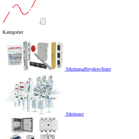
Kategorier
Sikringsafbrydere/lister
Sikringer