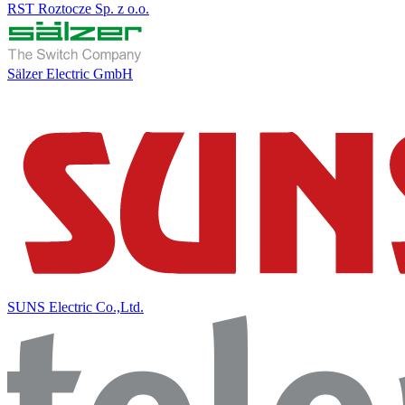
RST Roztocze Sp. z o.o.
Sälzer Electric GmbH
SUNS Electric Co.,Ltd.