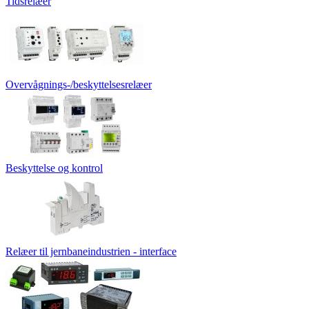
Tidsrelæer
Overvågnings-/beskyttelsesrelæer
Beskyttelse og kontrol
Relæer til jernbaneindustrien - interface