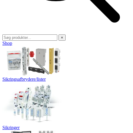
×
Shop
Sikringsafbrydere/lister
Sikringer