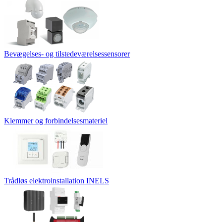
Bevægelses- og tilstedeværelsessensorer
Klemmer og forbindelsesmateriel
Trådløs elektroinstallation INELS