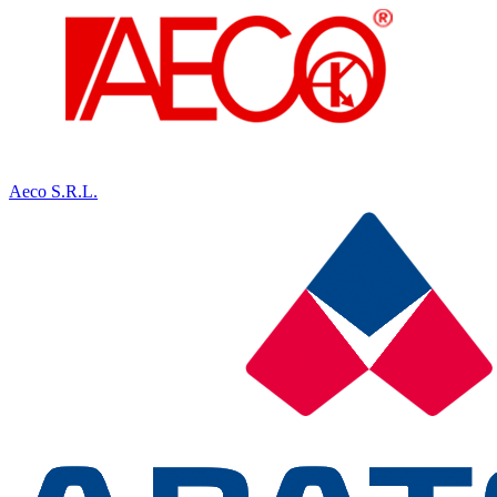
Aeco S.R.L.