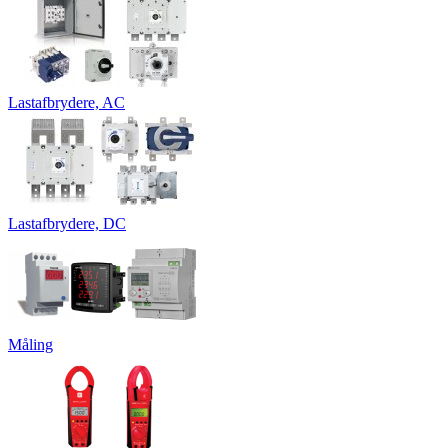
Lastafbrydere, AC
Lastafbrydere, DC
Måling