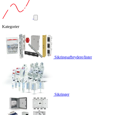
Kategorier
Sikringsafbrydere/lister
Sikringer