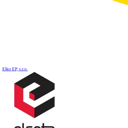
Elko EP, s.r.o.