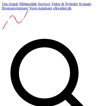
Om Ample
Miljøpolitik
Services
Viden & Nyheder
Kontakt
Brugsanvisninger
Vores kataloger
elkvalitet.dk