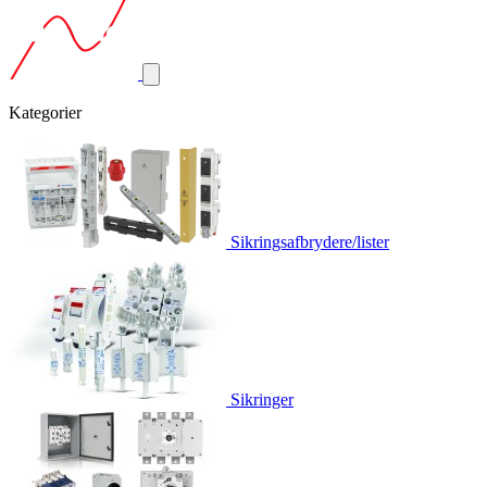
Kategorier
Sikringsafbrydere/lister
Sikringer