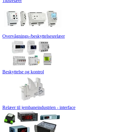
Tidsrelæer
Overvågnings-/beskyttelsesrelæer
Beskyttelse og kontrol
Relæer til jernbaneindustrien - interface