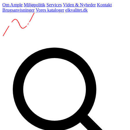
Om Ample
Miljøpolitik
Services
Viden & Nyheder
Kontakt
Brugsanvisninger
Vores kataloger
elkvalitet.dk