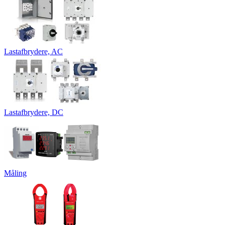
Lastafbrydere, AC
Lastafbrydere, DC
Måling