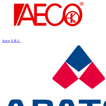
Aeco S.R.L.