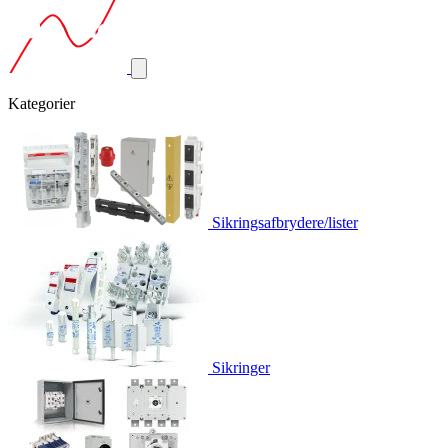
Kategorier
Sikringsafbrydere/lister
Sikringer