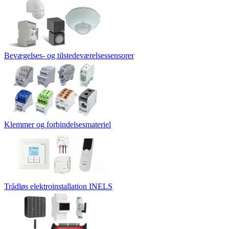
Bevægelses- og tilstedeværelsessensorer
Klemmer og forbindelsesmateriel
Trådløs elektroinstallation INELS