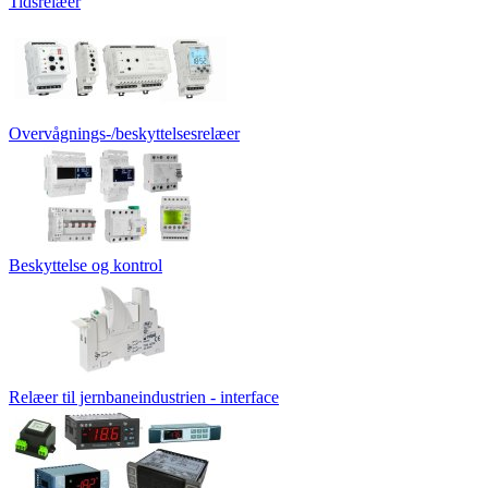
Tidsrelæer
Overvågnings-/beskyttelsesrelæer
Beskyttelse og kontrol
Relæer til jernbaneindustrien - interface