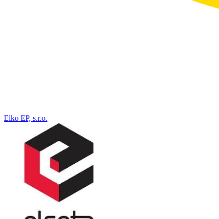
Elko EP, s.r.o.