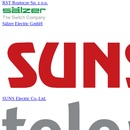
RST Roztocze Sp. z o.o.
Sälzer Electric GmbH
SUNS Electric Co.,Ltd.