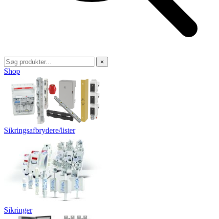
×
Shop
Sikringsafbrydere/lister
Sikringer