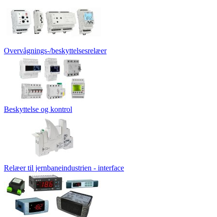
Overvågnings-/beskyttelsesrelæer
Beskyttelse og kontrol
Relæer til jernbaneindustrien - interface