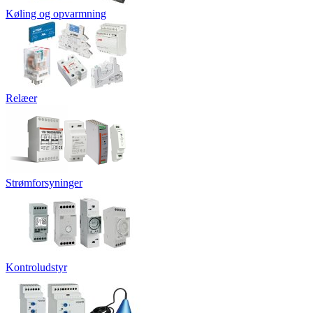
Køling og opvarmning
Relæer
Strømforsyninger
Kontroludstyr