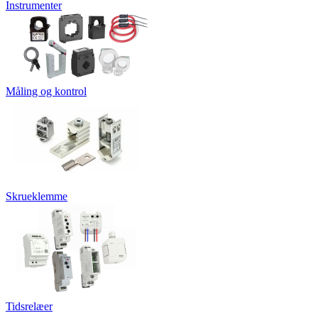
Instrumenter
Måling og kontrol
Skrueklemme
Tidsrelæer