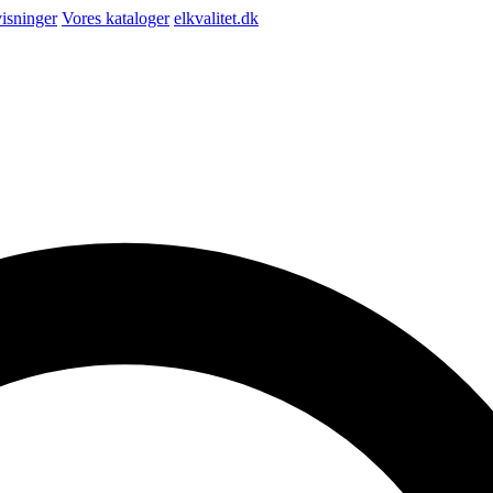
isninger
Vores kataloger
elkvalitet.dk