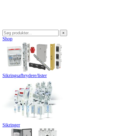
×
Shop
Sikringsafbrydere/lister
Sikringer