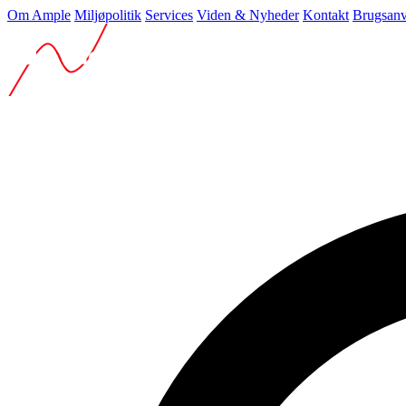
Om Ample
Miljøpolitik
Services
Viden & Nyheder
Kontakt
Brugsanv