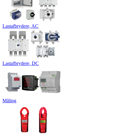
Lastafbrydere, AC
Lastafbrydere, DC
Måling