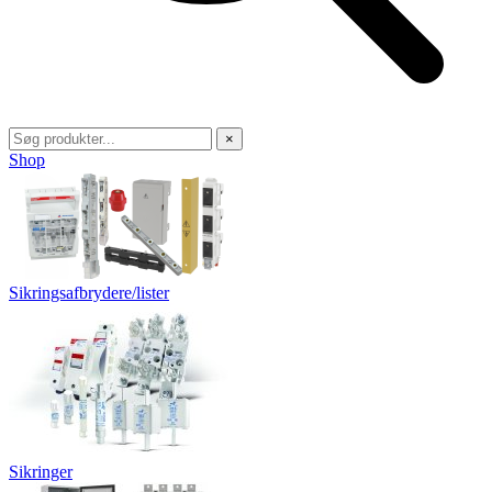
×
Shop
Sikringsafbrydere/lister
Sikringer