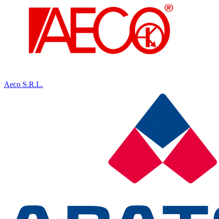
Aeco S.R.L.