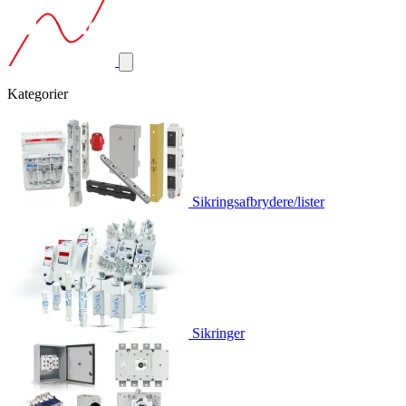
Kategorier
Sikringsafbrydere/lister
Sikringer