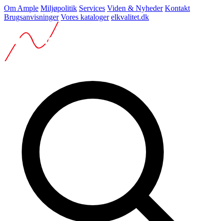
Om Ample
Miljøpolitik
Services
Viden & Nyheder
Kontakt
Brugsanvisninger
Vores kataloger
elkvalitet.dk