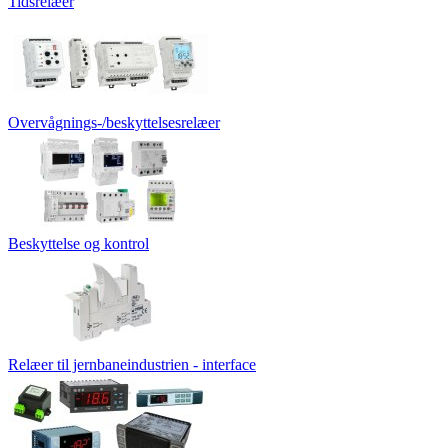
Tidsrelæer
Overvågnings-/beskyttelsesrelæer
Beskyttelse og kontrol
Relæer til jernbaneindustrien - interface