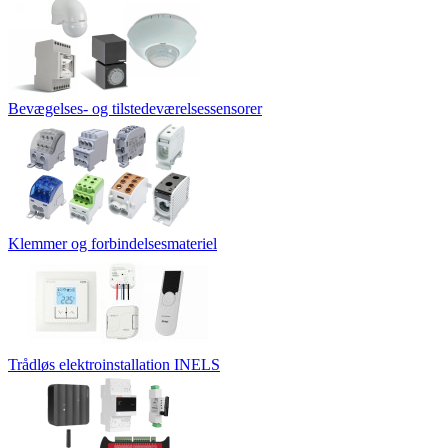
Bevægelses- og tilstedeværelsessensorer
Klemmer og forbindelsesmateriel
Trådløs elektroinstallation INELS