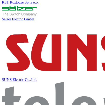
RST Roztocze Sp. z o.o.
Sälzer Electric GmbH
SUNS Electric Co.,Ltd.