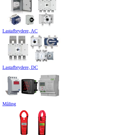
Lastafbrydere, AC
Lastafbrydere, DC
Måling