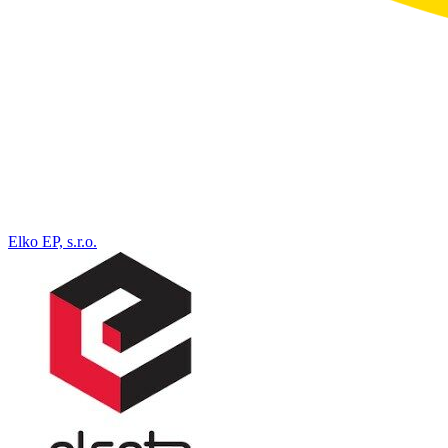
Elko EP, s.r.o.