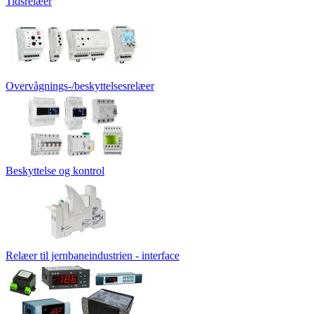
Tidsrelæer
Overvågnings-/beskyttelsesrelæer
Beskyttelse og kontrol
Relæer til jernbaneindustrien - interface