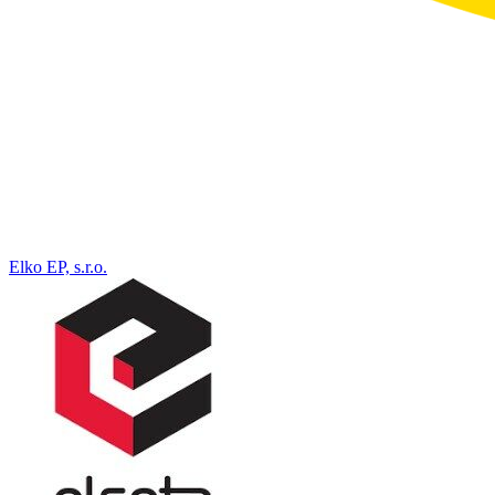
Elko EP, s.r.o.