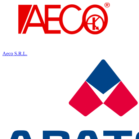
Aeco S.R.L.