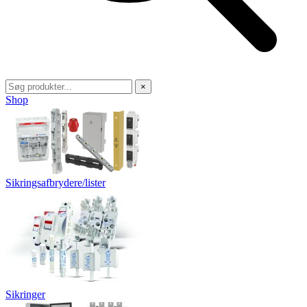
×
Shop
Sikringsafbrydere/lister
Sikringer