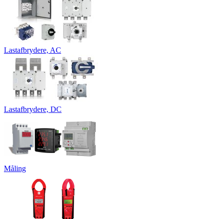
Lastafbrydere, AC
Lastafbrydere, DC
Måling