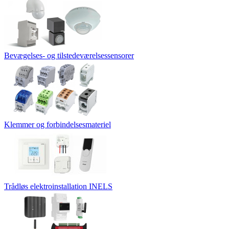
Bevægelses- og tilstedeværelsessensorer
Klemmer og forbindelsesmateriel
Trådløs elektroinstallation INELS