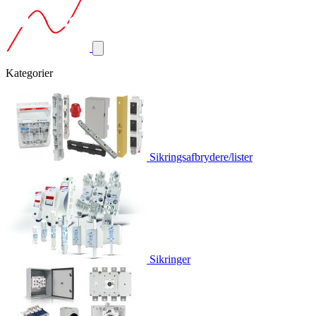
Kategorier
Sikringsafbrydere/lister
Sikringer