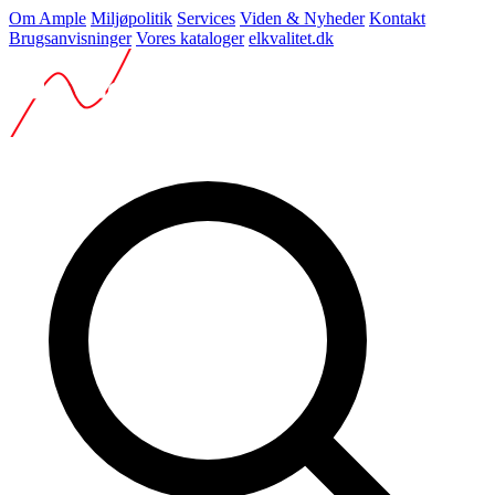
Om Ample
Miljøpolitik
Services
Viden & Nyheder
Kontakt
Brugsanvisninger
Vores kataloger
elkvalitet.dk