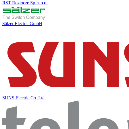
RST Roztocze Sp. z o.o.
Sälzer Electric GmbH
SUNS Electric Co.,Ltd.