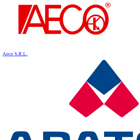
Aeco S.R.L.