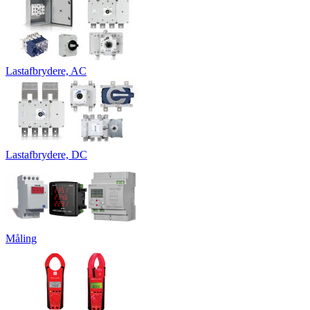
Lastafbrydere, AC
Lastafbrydere, DC
Måling