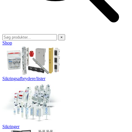
×
Shop
Sikringsafbrydere/lister
Sikringer