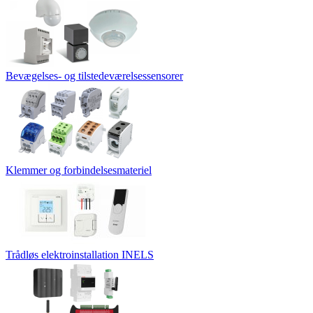
Bevægelses- og tilstedeværelsessensorer
Klemmer og forbindelsesmateriel
Trådløs elektroinstallation INELS