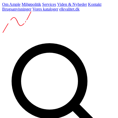
Om Ample
Miljøpolitik
Services
Viden & Nyheder
Kontakt
Brugsanvisninger
Vores kataloger
elkvalitet.dk