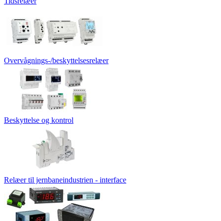
Tidsrelæer
Overvågnings-/beskyttelsesrelæer
Beskyttelse og kontrol
Relæer til jernbaneindustrien - interface