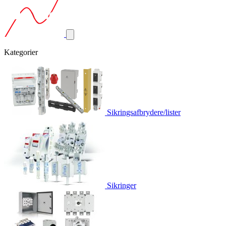
Kategorier
Sikringsafbrydere/lister
Sikringer