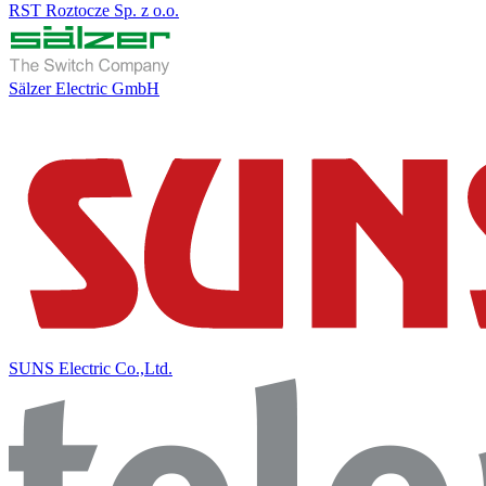
RST Roztocze Sp. z o.o.
Sälzer Electric GmbH
SUNS Electric Co.,Ltd.