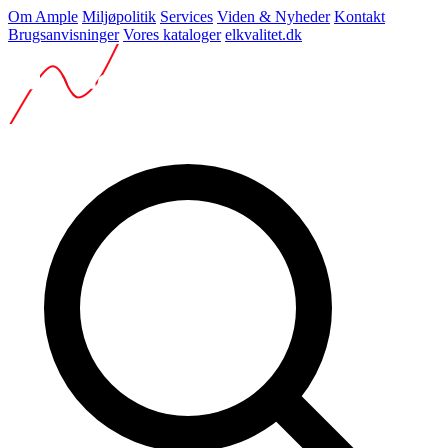
Om Ample
Miljøpolitik
Services
Viden & Nyheder
Kontakt
Brugsanvisninger
Vores kataloger
elkvalitet.dk