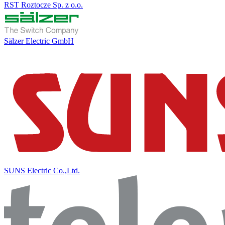
RST Roztocze Sp. z o.o.
Sälzer Electric GmbH
SUNS Electric Co.,Ltd.