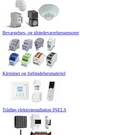
Bevægelses- og tilstedeværelsessensorer
Klemmer og forbindelsesmateriel
Trådløs elektroinstallation INELS