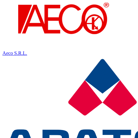
Aeco S.R.L.