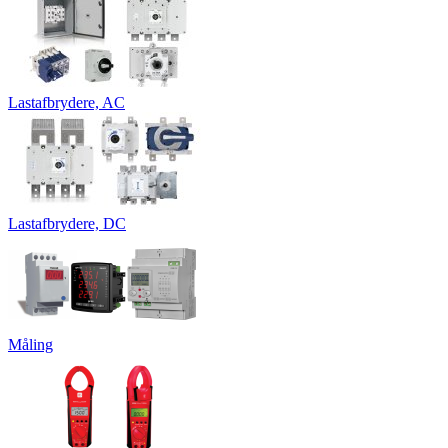
Lastafbrydere, AC
Lastafbrydere, DC
Måling