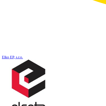
Elko EP, s.r.o.