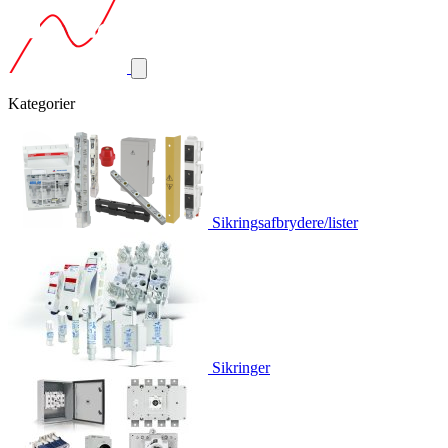
Kategorier
Sikringsafbrydere/lister
Sikringer