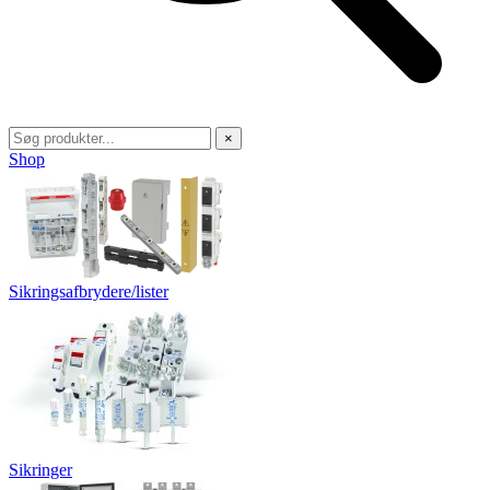
×
Shop
Sikringsafbrydere/lister
Sikringer