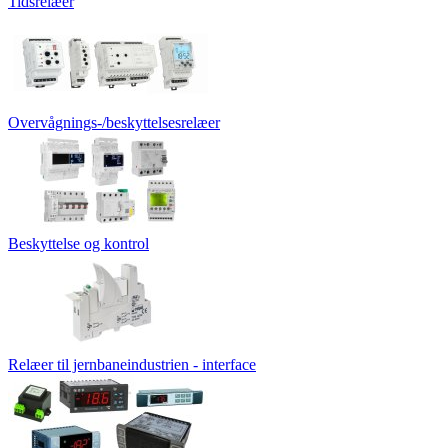
Tidsrelæer
Overvågnings-/beskyttelsesrelæer
Beskyttelse og kontrol
Relæer til jernbaneindustrien - interface