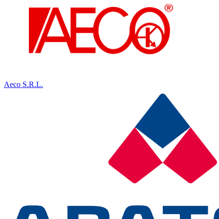
Aeco S.R.L.