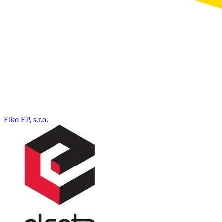
Elko EP, s.r.o.