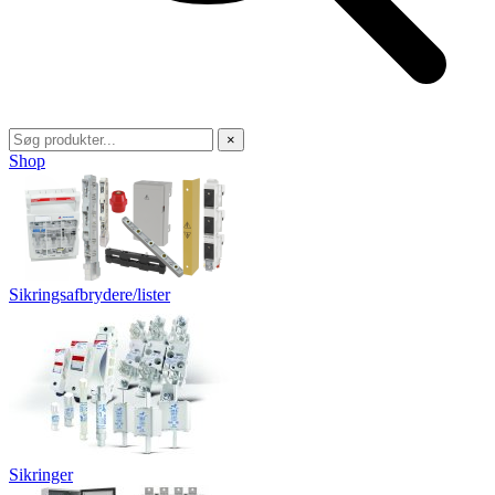
×
Shop
Sikringsafbrydere/lister
Sikringer