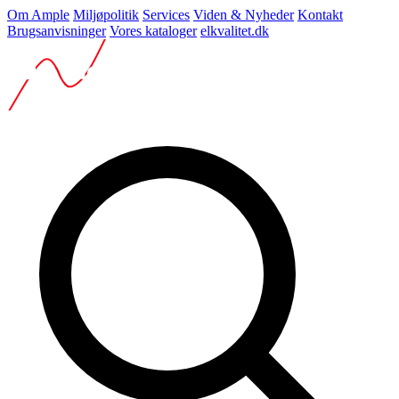
Om Ample
Miljøpolitik
Services
Viden & Nyheder
Kontakt
Brugsanvisninger
Vores kataloger
elkvalitet.dk