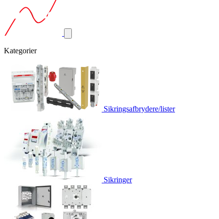
Kategorier
Sikringsafbrydere/lister
Sikringer