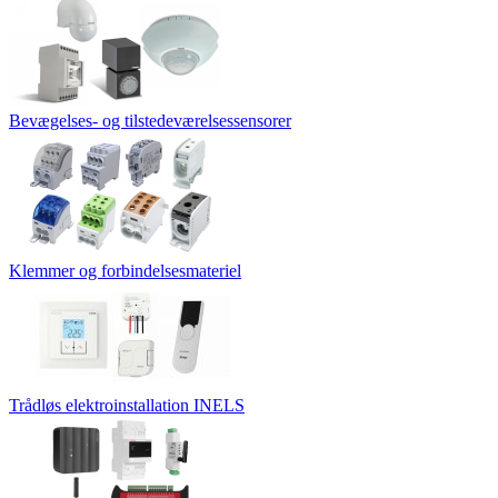
Bevægelses- og tilstedeværelsessensorer
Klemmer og forbindelsesmateriel
Trådløs elektroinstallation INELS