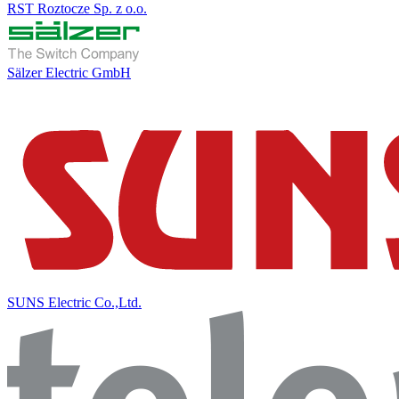
RST Roztocze Sp. z o.o.
Sälzer Electric GmbH
SUNS Electric Co.,Ltd.