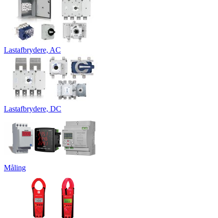
Lastafbrydere, AC
Lastafbrydere, DC
Måling