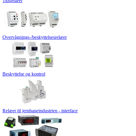
Tidsrelæer
Overvågnings-/beskyttelsesrelæer
Beskyttelse og kontrol
Relæer til jernbaneindustrien - interface