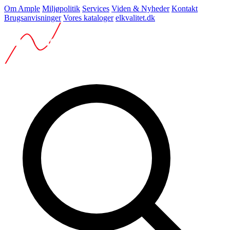
Om Ample
Miljøpolitik
Services
Viden & Nyheder
Kontakt
Brugsanvisninger
Vores kataloger
elkvalitet.dk