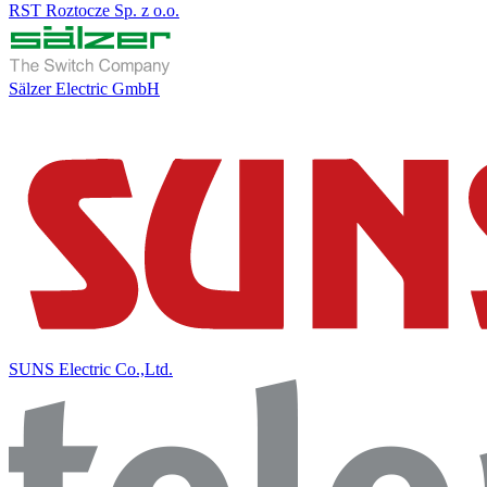
RST Roztocze Sp. z o.o.
Sälzer Electric GmbH
SUNS Electric Co.,Ltd.