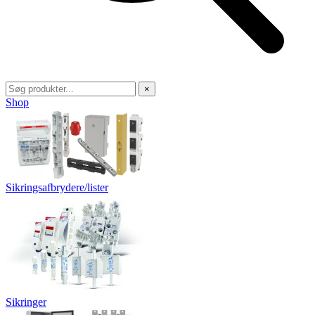
×
Shop
Sikringsafbrydere/lister
Sikringer