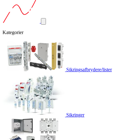
Kategorier
Sikringsafbrydere/lister
Sikringer