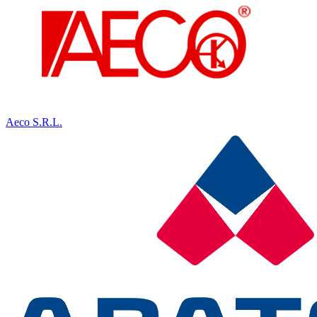
Aeco S.R.L.