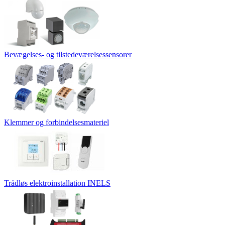
Bevægelses- og tilstedeværelsessensorer
Klemmer og forbindelsesmateriel
Trådløs elektroinstallation INELS