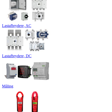
Lastafbrydere, AC
Lastafbrydere, DC
Måling