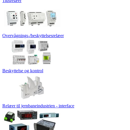
Tidsrelæer
Overvågnings-/beskyttelsesrelæer
Beskyttelse og kontrol
Relæer til jernbaneindustrien - interface