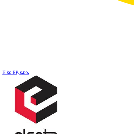
Elko EP, s.r.o.