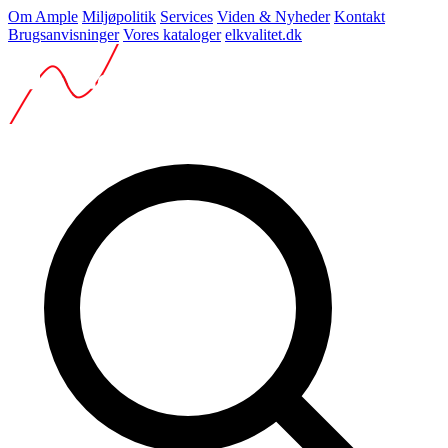
Om Ample
Miljøpolitik
Services
Viden & Nyheder
Kontakt
Brugsanvisninger
Vores kataloger
elkvalitet.dk