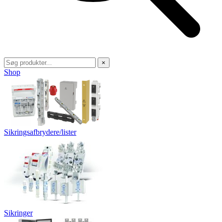
×
Shop
Sikringsafbrydere/lister
Sikringer