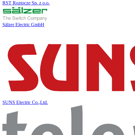
RST Roztocze Sp. z o.o.
Sälzer Electric GmbH
SUNS Electric Co.,Ltd.