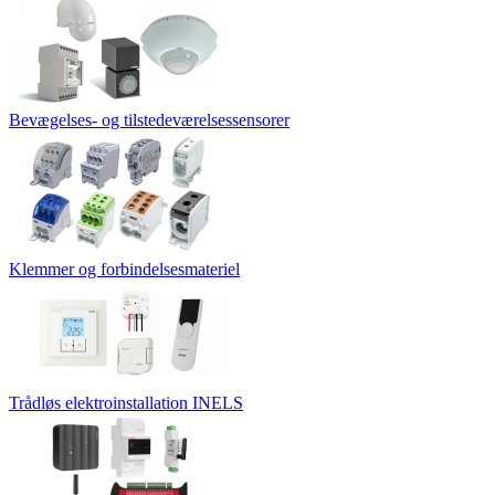
Bevægelses- og tilstedeværelsessensorer
Klemmer og forbindelsesmateriel
Trådløs elektroinstallation INELS