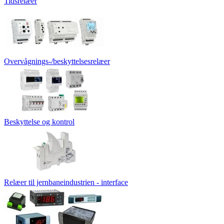
Tidsrelæer
Overvågnings-/beskyttelsesrelæer
Beskyttelse og kontrol
Relæer til jernbaneindustrien - interface