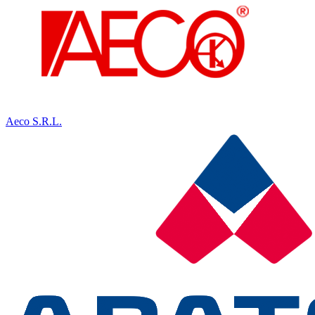
Aeco S.R.L.