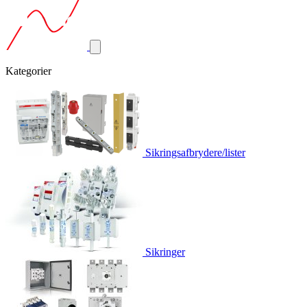
Kategorier
Sikringsafbrydere/lister
Sikringer