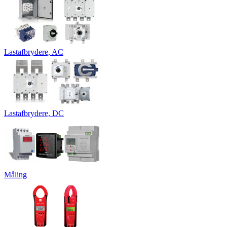
Lastafbrydere, AC
Lastafbrydere, DC
Måling