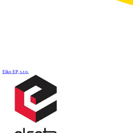
Elko EP, s.r.o.