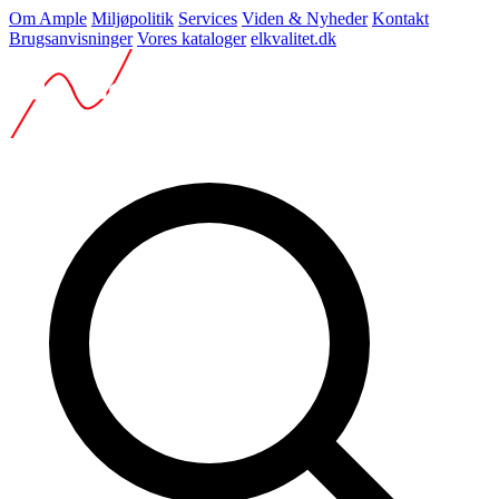
Om Ample
Miljøpolitik
Services
Viden & Nyheder
Kontakt
Brugsanvisninger
Vores kataloger
elkvalitet.dk