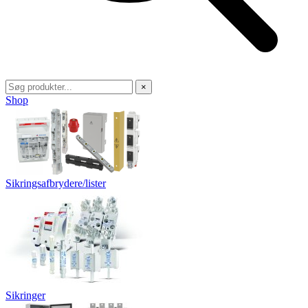
×
Shop
Sikringsafbrydere/lister
Sikringer