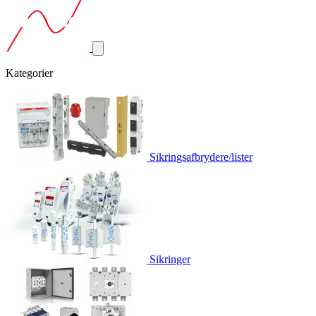
Kategorier
Sikringsafbrydere/lister
Sikringer