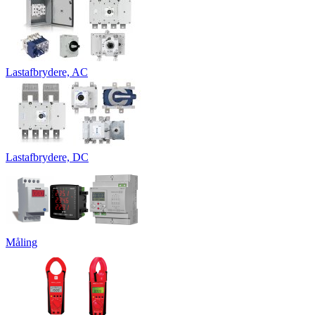
Lastafbrydere, AC
Lastafbrydere, DC
Måling