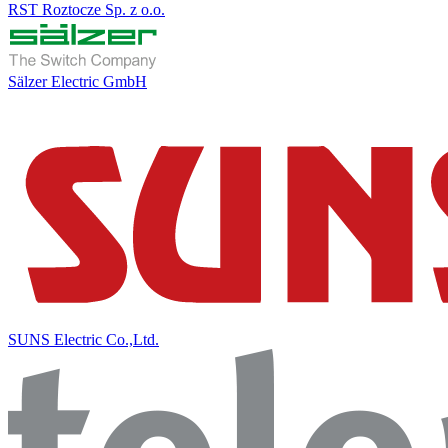
RST Roztocze Sp. z o.o.
Sälzer Electric GmbH
SUNS Electric Co.,Ltd.