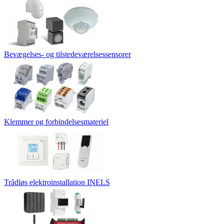
Bevægelses- og tilstedeværelsessensorer
Klemmer og forbindelsesmateriel
Trådløs elektroinstallation INELS