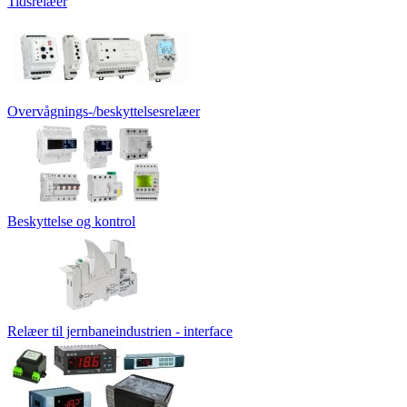
Tidsrelæer
Overvågnings-/beskyttelsesrelæer
Beskyttelse og kontrol
Relæer til jernbaneindustrien - interface