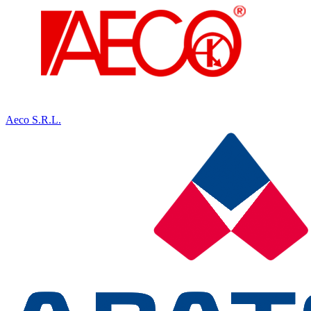
Aeco S.R.L.