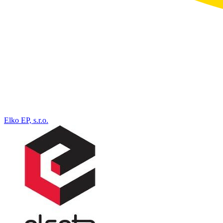
Elko EP, s.r.o.