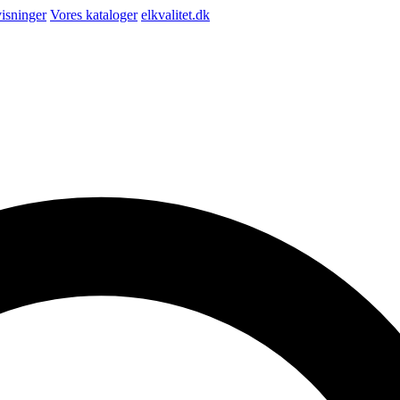
isninger
Vores kataloger
elkvalitet.dk