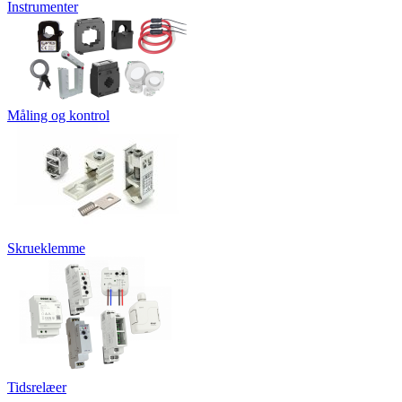
Instrumenter
Måling og kontrol
Skrueklemme
Tidsrelæer