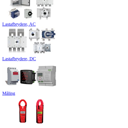
Lastafbrydere, AC
Lastafbrydere, DC
Måling