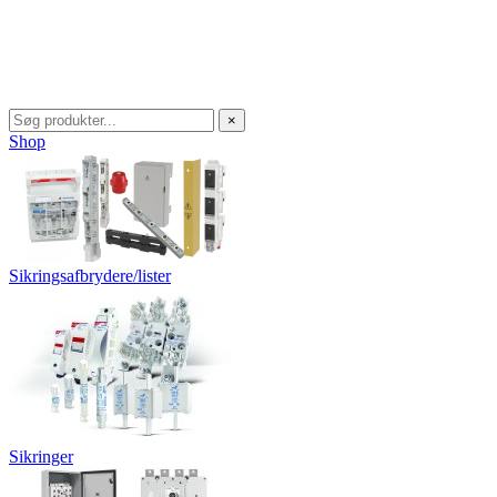
×
Shop
Sikringsafbrydere/lister
Sikringer