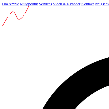
Om Ample
Miljøpolitik
Services
Viden & Nyheder
Kontakt
Brugsanv