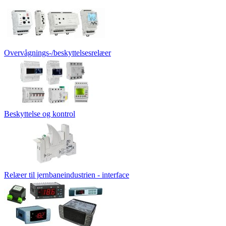
Overvågnings-/beskyttelsesrelæer
Beskyttelse og kontrol
Relæer til jernbaneindustrien - interface