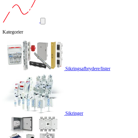
Kategorier
Sikringsafbrydere/lister
Sikringer