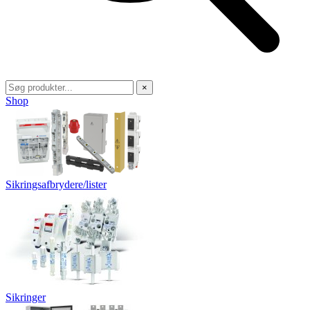
×
Shop
Sikringsafbrydere/lister
Sikringer