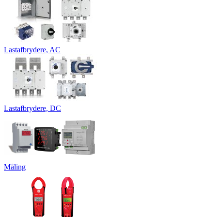
Lastafbrydere, AC
Lastafbrydere, DC
Måling