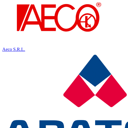
Aeco S.R.L.