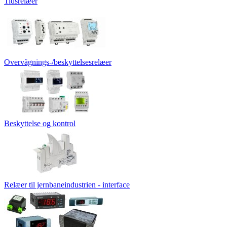
Tidsrelæer
Overvågnings-/beskyttelsesrelæer
Beskyttelse og kontrol
Relæer til jernbaneindustrien - interface