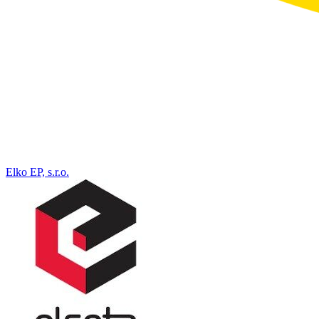
Elko EP, s.r.o.