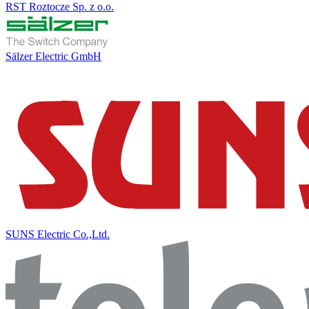
RST Roztocze Sp. z o.o.
Sälzer Electric GmbH
SUNS Electric Co.,Ltd.