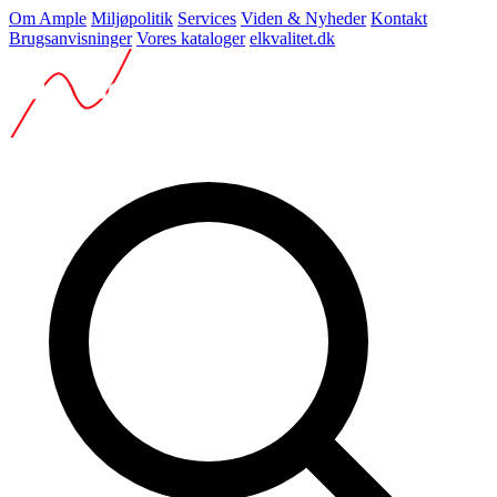
Om Ample
Miljøpolitik
Services
Viden & Nyheder
Kontakt
Brugsanvisninger
Vores kataloger
elkvalitet.dk