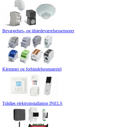
Bevægelses- og tilstedeværelsessensorer
Klemmer og forbindelsesmateriel
Trådløs elektroinstallation INELS