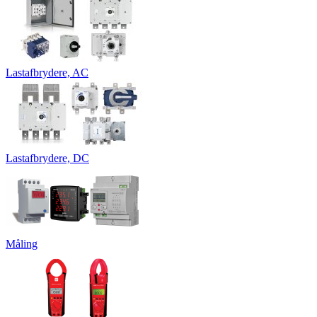
Lastafbrydere, AC
Lastafbrydere, DC
Måling