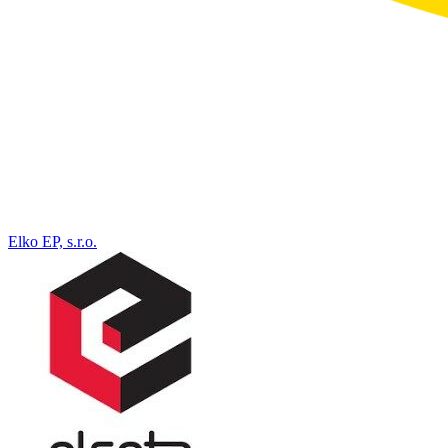
Elko EP, s.r.o.