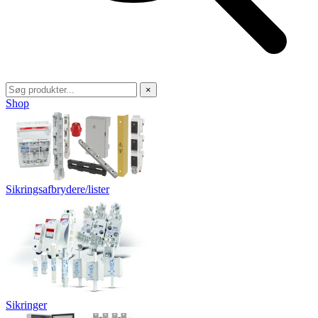
×
Shop
Sikringsafbrydere/lister
Sikringer