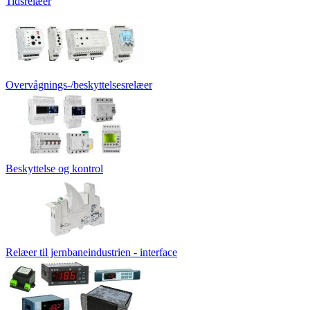
Tidsrelæer
Overvågnings-/beskyttelsesrelæer
Beskyttelse og kontrol
Relæer til jernbaneindustrien - interface