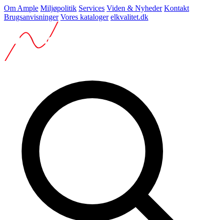
Om Ample
Miljøpolitik
Services
Viden & Nyheder
Kontakt
Brugsanvisninger
Vores kataloger
elkvalitet.dk