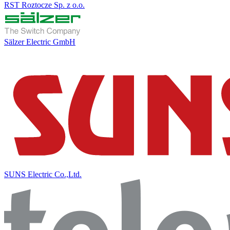
RST Roztocze Sp. z o.o.
Sälzer Electric GmbH
SUNS Electric Co.,Ltd.