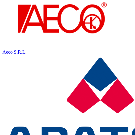
Aeco S.R.L.