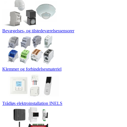
Bevægelses- og tilstedeværelsessensorer
Klemmer og forbindelsesmateriel
Trådløs elektroinstallation INELS