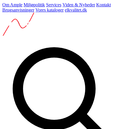
Om Ample
Miljøpolitik
Services
Viden & Nyheder
Kontakt
Brugsanvisninger
Vores kataloger
elkvalitet.dk