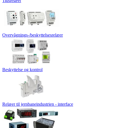
Tidsrelæer
Overvågnings-/beskyttelsesrelæer
Beskyttelse og kontrol
Relæer til jernbaneindustrien - interface