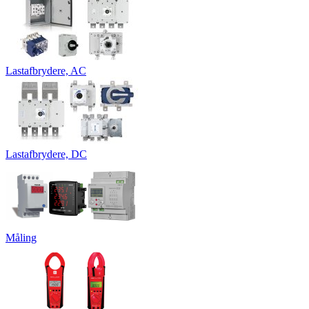
Lastafbrydere, AC
Lastafbrydere, DC
Måling