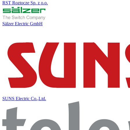
RST Roztocze Sp. z o.o.
Sälzer Electric GmbH
SUNS Electric Co.,Ltd.