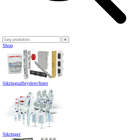
×
Shop
Sikringsafbrydere/lister
Sikringer