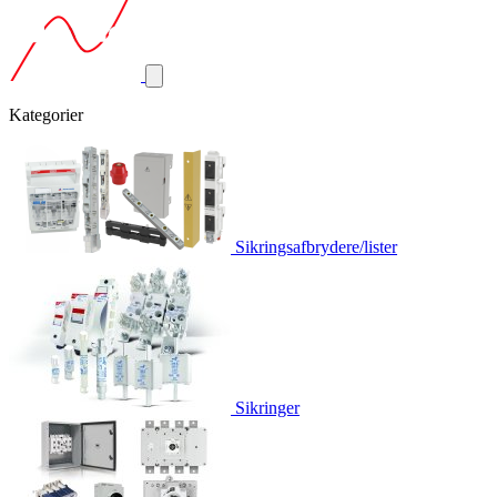
Kategorier
Sikringsafbrydere/lister
Sikringer