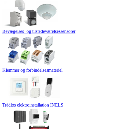
Bevægelses- og tilstedeværelsessensorer
Klemmer og forbindelsesmateriel
Trådløs elektroinstallation INELS