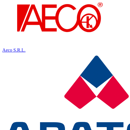
Aeco S.R.L.