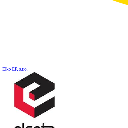
Elko EP, s.r.o.