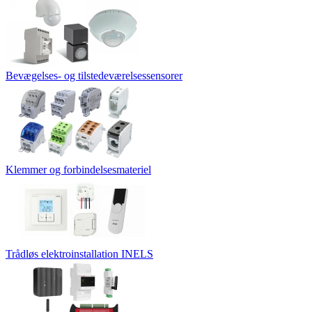
Bevægelses- og tilstedeværelsessensorer
Klemmer og forbindelsesmateriel
Trådløs elektroinstallation INELS