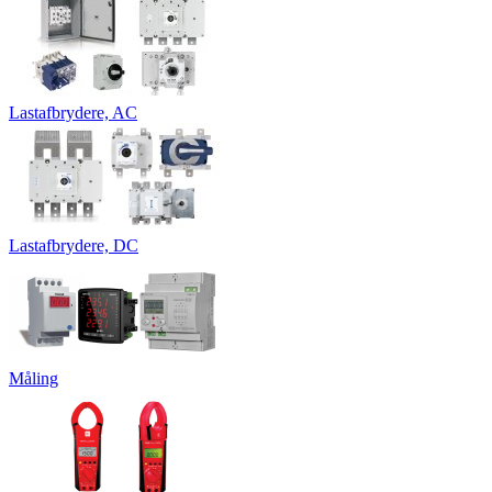
Lastafbrydere, AC
Lastafbrydere, DC
Måling