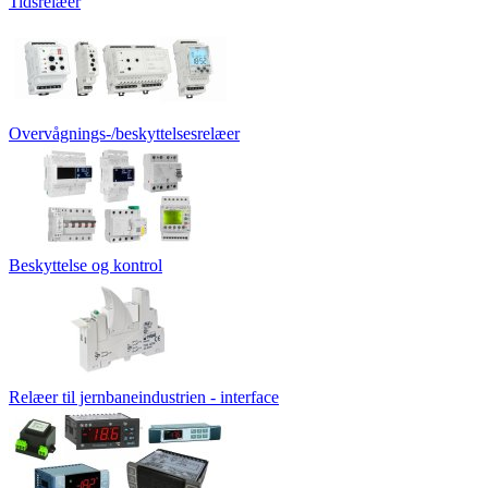
Tidsrelæer
Overvågnings-/beskyttelsesrelæer
Beskyttelse og kontrol
Relæer til jernbaneindustrien - interface