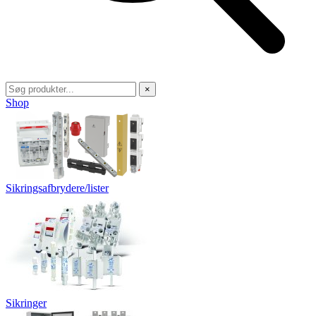
×
Shop
Sikringsafbrydere/lister
Sikringer