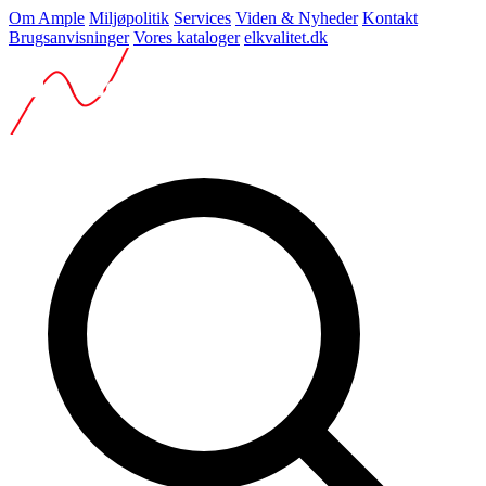
Om Ample
Miljøpolitik
Services
Viden & Nyheder
Kontakt
Brugsanvisninger
Vores kataloger
elkvalitet.dk