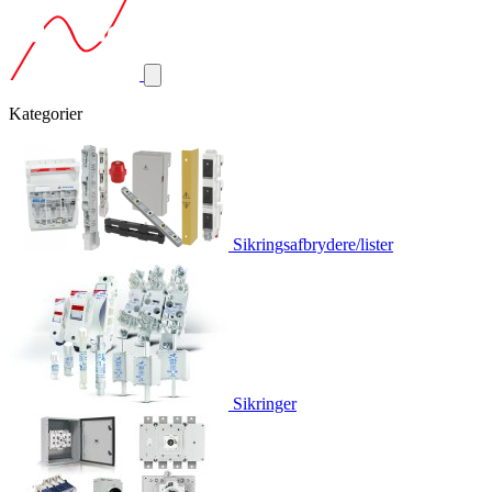
Kategorier
Sikringsafbrydere/lister
Sikringer