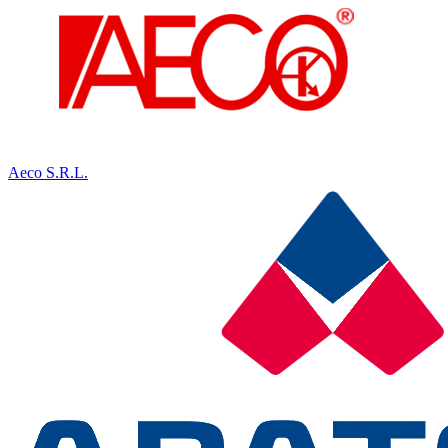
Aeco S.R.L.