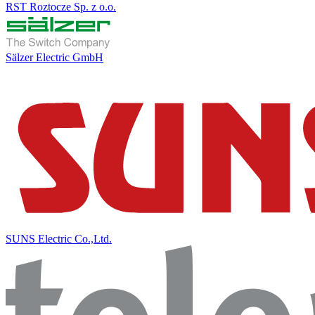
RST Roztocze Sp. z o.o.
Sälzer Electric GmbH
SUNS Electric Co.,Ltd.