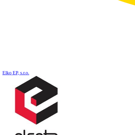
Elko EP, s.r.o.