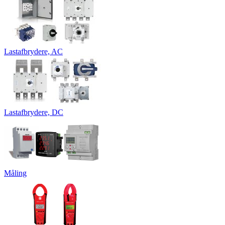
Lastafbrydere, AC
Lastafbrydere, DC
Måling