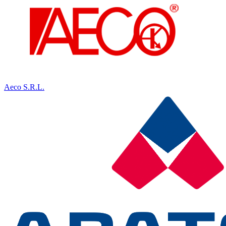
Aeco S.R.L.