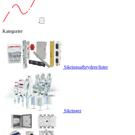
Kategorier
Sikringsafbrydere/lister
Sikringer