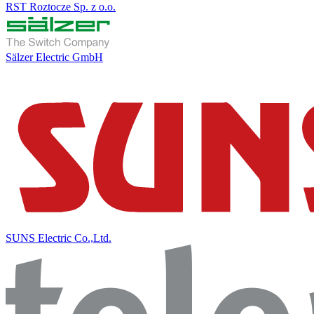
RST Roztocze Sp. z o.o.
Sälzer Electric GmbH
SUNS Electric Co.,Ltd.