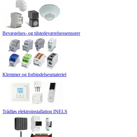
Bevægelses- og tilstedeværelsessensorer
Klemmer og forbindelsesmateriel
Trådløs elektroinstallation INELS