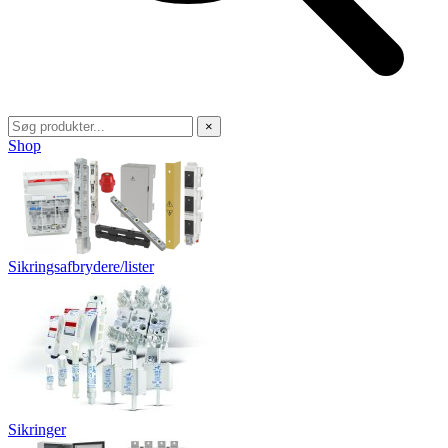
×
Shop
Sikringsafbrydere/lister
Sikringer