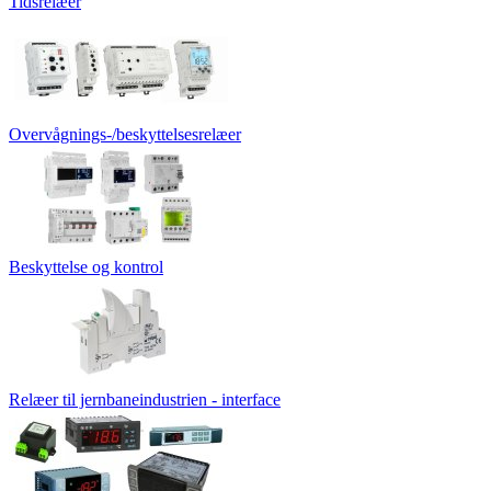
Tidsrelæer
Overvågnings-/beskyttelsesrelæer
Beskyttelse og kontrol
Relæer til jernbaneindustrien - interface