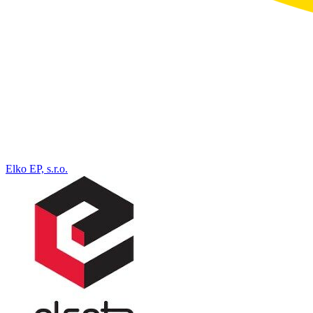
Elko EP, s.r.o.