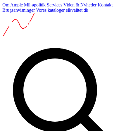
Om Ample
Miljøpolitik
Services
Viden & Nyheder
Kontakt
Brugsanvisninger
Vores kataloger
elkvalitet.dk