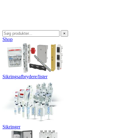
×
Shop
Sikringsafbrydere/lister
Sikringer