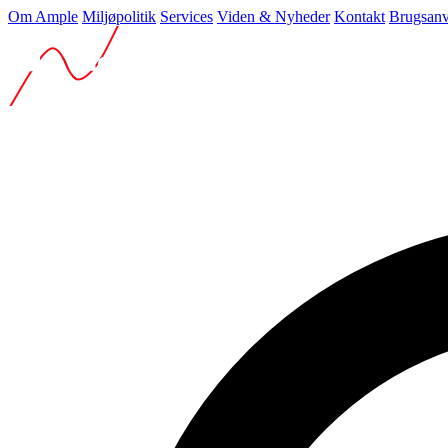
Om Ample
Miljøpolitik
Services
Viden & Nyheder
Kontakt
Brugsanv