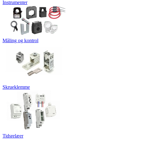
Instrumenter
Måling og kontrol
Skrueklemme
Tidsrelæer