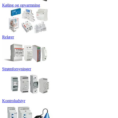
Køling og opvarmning
Relæer
Strømforsyninger
Kontroludstyr