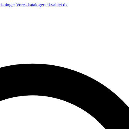
isninger
Vores kataloger
elkvalitet.dk