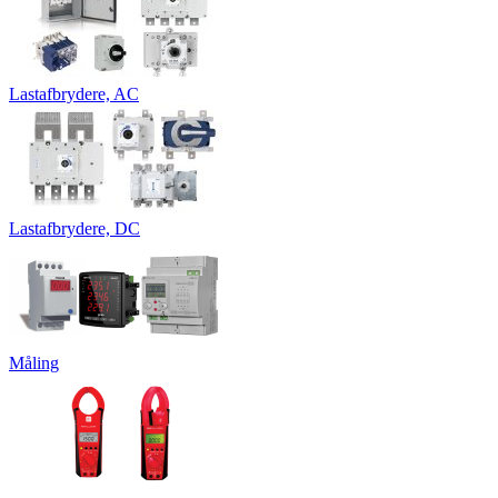
Lastafbrydere, AC
Lastafbrydere, DC
Måling