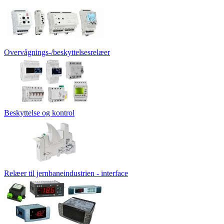
Overvågnings-/beskyttelsesrelæer
Beskyttelse og kontrol
Relæer til jernbaneindustrien - interface