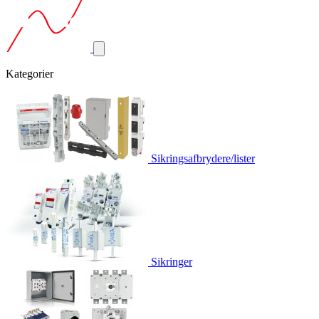
Kategorier
Sikringsafbrydere/lister
Sikringer