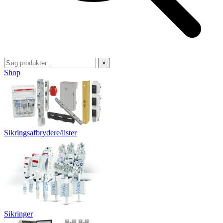
×
Shop
Sikringsafbrydere/lister
Sikringer