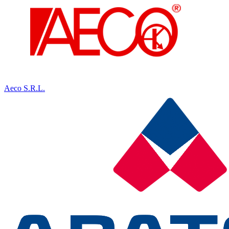
Aeco S.R.L.