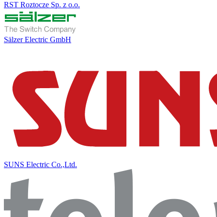
RST Roztocze Sp. z o.o.
Sälzer Electric GmbH
SUNS Electric Co.,Ltd.