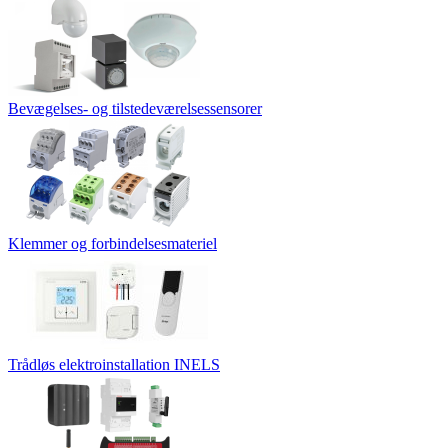
Bevægelses- og tilstedeværelsessensorer
Klemmer og forbindelsesmateriel
Trådløs elektroinstallation INELS