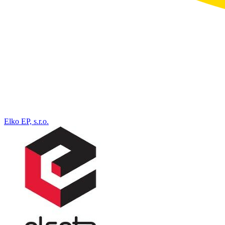
Elko EP, s.r.o.