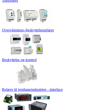
Tidsrelæer
Overvågnings-/beskyttelsesrelæer
Beskyttelse og kontrol
Relæer til jernbaneindustrien - interface