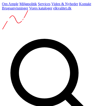
Om Ample
Miljøpolitik
Services
Viden & Nyheder
Kontakt
Brugsanvisninger
Vores kataloger
elkvalitet.dk