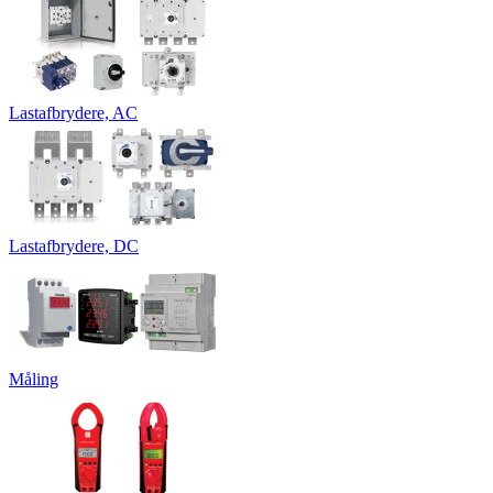
Lastafbrydere, AC
Lastafbrydere, DC
Måling