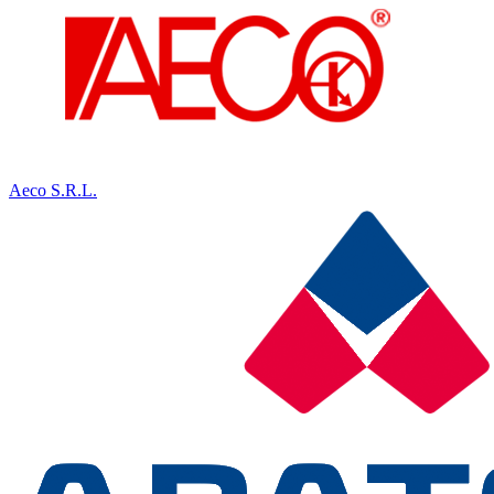
Aeco S.R.L.