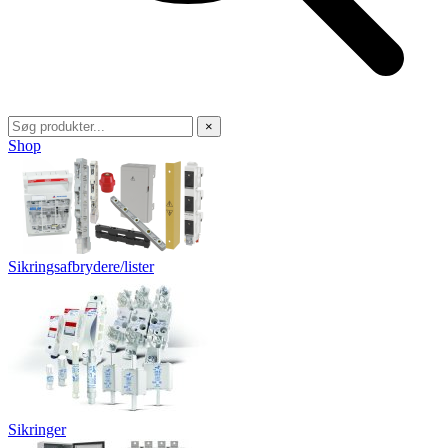
×
Shop
Sikringsafbrydere/lister
Sikringer