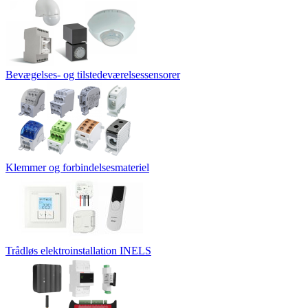
Bevægelses- og tilstedeværelsessensorer
Klemmer og forbindelsesmateriel
Trådløs elektroinstallation INELS