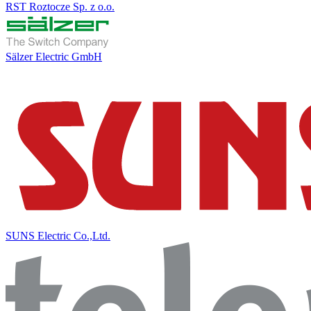
RST Roztocze Sp. z o.o.
Sälzer Electric GmbH
SUNS Electric Co.,Ltd.