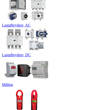
Lastafbrydere, AC
Lastafbrydere, DC
Måling