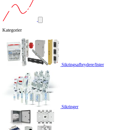
Kategorier
Sikringsafbrydere/lister
Sikringer