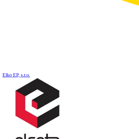
Elko EP, s.r.o.