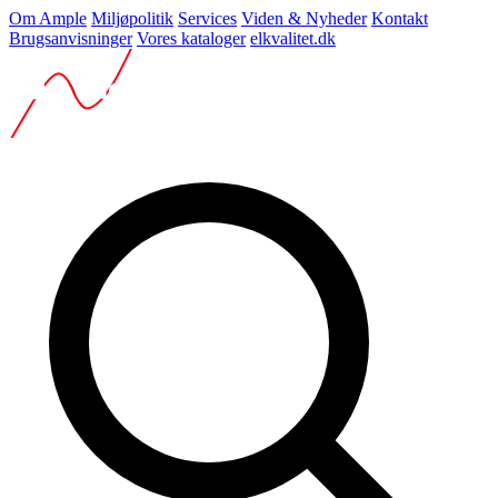
Om Ample
Miljøpolitik
Services
Viden & Nyheder
Kontakt
Brugsanvisninger
Vores kataloger
elkvalitet.dk