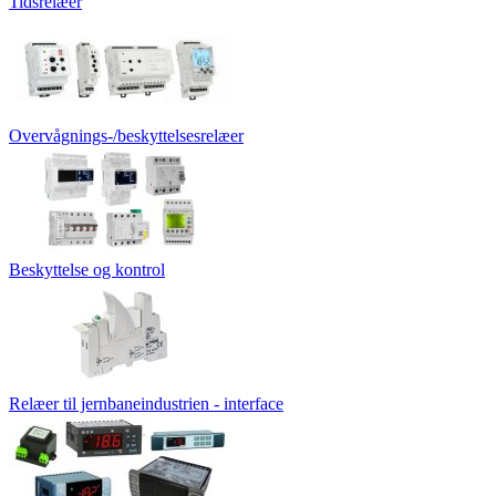
Tidsrelæer
Overvågnings-/beskyttelsesrelæer
Beskyttelse og kontrol
Relæer til jernbaneindustrien - interface