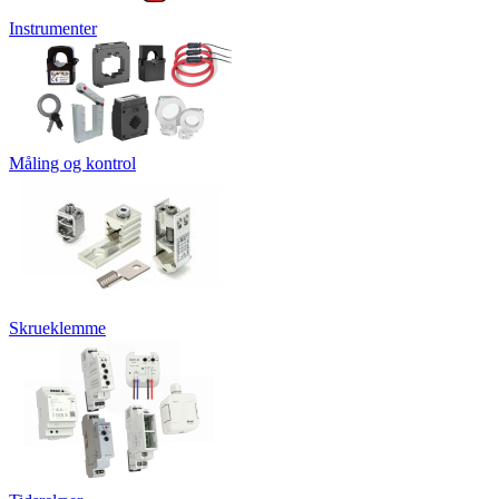
Instrumenter
Måling og kontrol
Skrueklemme