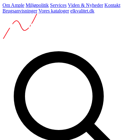
Om Ample
Miljøpolitik
Services
Viden & Nyheder
Kontakt
Brugsanvisninger
Vores kataloger
elkvalitet.dk