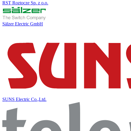
RST Roztocze Sp. z o.o.
Sälzer Electric GmbH
SUNS Electric Co.,Ltd.