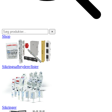
×
Shop
Sikringsafbrydere/lister
Sikringer