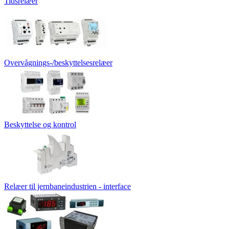
Tidsrelæer
Overvågnings-/beskyttelsesrelæer
Beskyttelse og kontrol
Relæer til jernbaneindustrien - interface