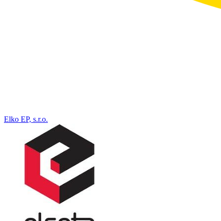
Elko EP, s.r.o.