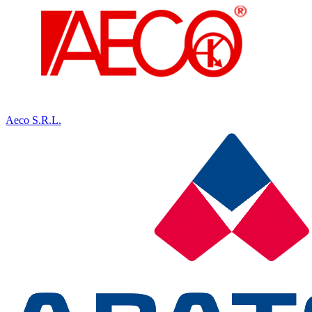
Aeco S.R.L.