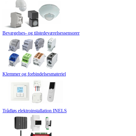
Bevægelses- og tilstedeværelsessensorer
Klemmer og forbindelsesmateriel
Trådløs elektroinstallation INELS