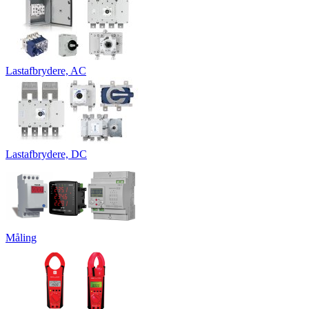
Lastafbrydere, AC
Lastafbrydere, DC
Måling