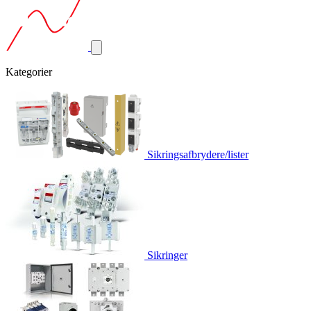
Kategorier
Sikringsafbrydere/lister
Sikringer