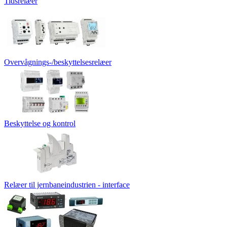
Tidsrelæer
Overvågnings-/beskyttelsesrelæer
Beskyttelse og kontrol
Relæer til jernbaneindustrien - interface