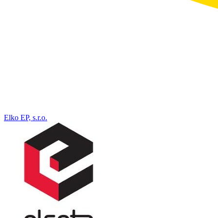
Elko EP, s.r.o.