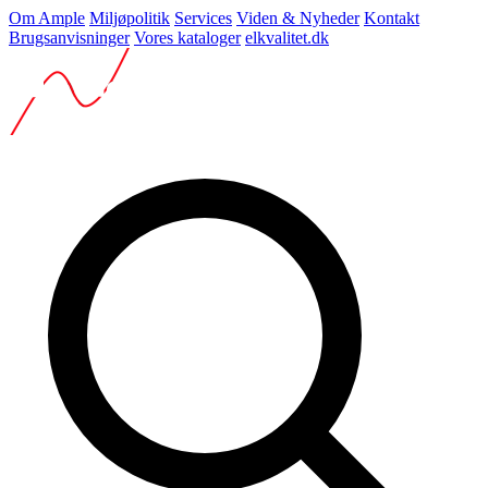
Om Ample
Miljøpolitik
Services
Viden & Nyheder
Kontakt
Brugsanvisninger
Vores kataloger
elkvalitet.dk