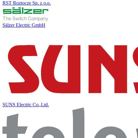
RST Roztocze Sp. z o.o.
Sälzer Electric GmbH
SUNS Electric Co.,Ltd.