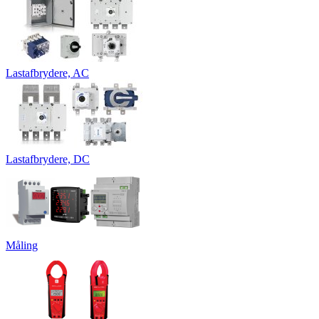
Lastafbrydere, AC
Lastafbrydere, DC
Måling