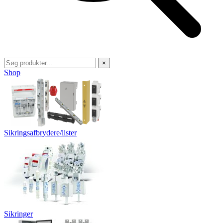
×
Shop
Sikringsafbrydere/lister
Sikringer