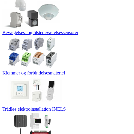
Bevægelses- og tilstedeværelsessensorer
Klemmer og forbindelsesmateriel
Trådløs elektroinstallation INELS