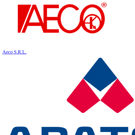
Aeco S.R.L.