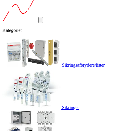
Kategorier
Sikringsafbrydere/lister
Sikringer