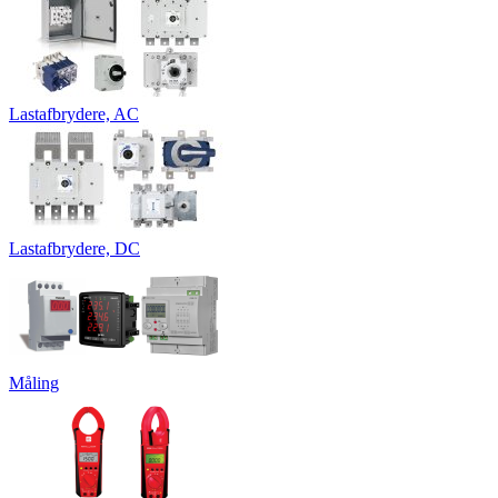
Lastafbrydere, AC
Lastafbrydere, DC
Måling