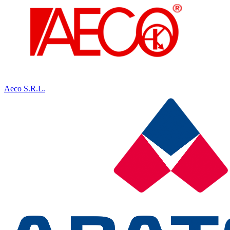
Aeco S.R.L.