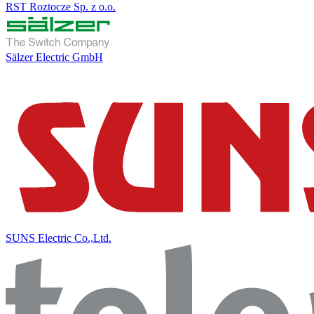
RST Roztocze Sp. z o.o.
Sälzer Electric GmbH
SUNS Electric Co.,Ltd.