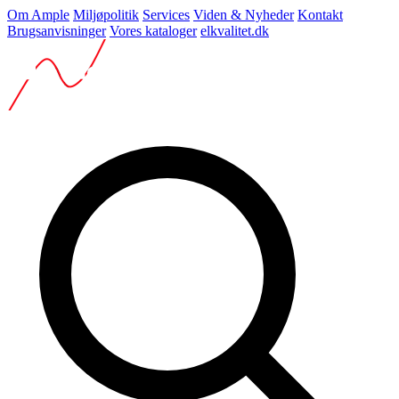
Om Ample
Miljøpolitik
Services
Viden & Nyheder
Kontakt
Brugsanvisninger
Vores kataloger
elkvalitet.dk