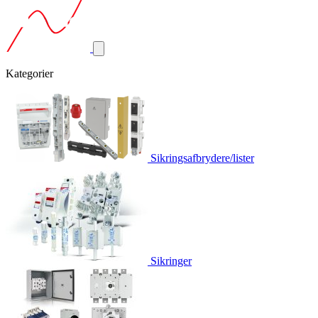
Kategorier
Sikringsafbrydere/lister
Sikringer