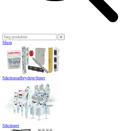
×
Shop
Sikringsafbrydere/lister
Sikringer