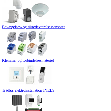
Bevægelses- og tilstedeværelsessensorer
Klemmer og forbindelsesmateriel
Trådløs elektroinstallation INELS