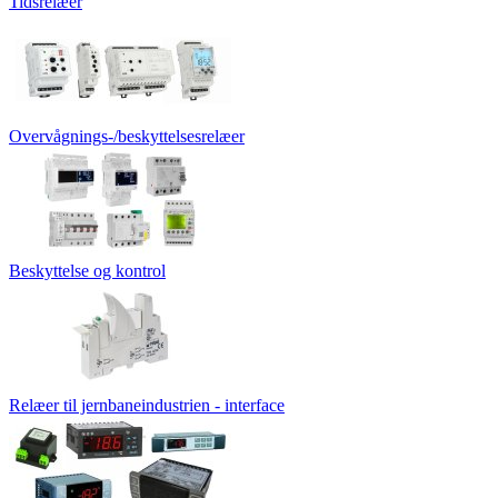
Tidsrelæer
Overvågnings-/beskyttelsesrelæer
Beskyttelse og kontrol
Relæer til jernbaneindustrien - interface