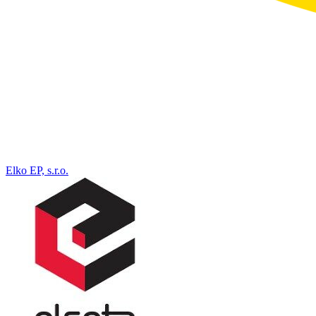
Elko EP, s.r.o.