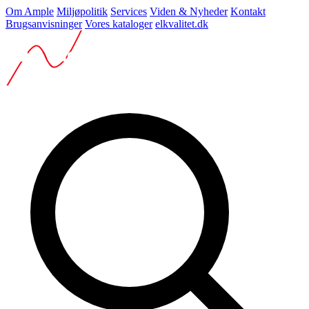
Om Ample
Miljøpolitik
Services
Viden & Nyheder
Kontakt
Brugsanvisninger
Vores kataloger
elkvalitet.dk