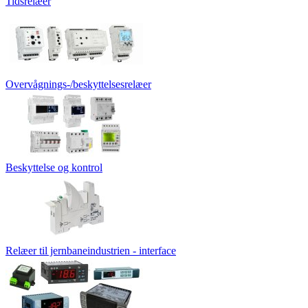
Tidsrelæer
Overvågnings-/beskyttelsesrelæer
Beskyttelse og kontrol
Relæer til jernbaneindustrien - interface