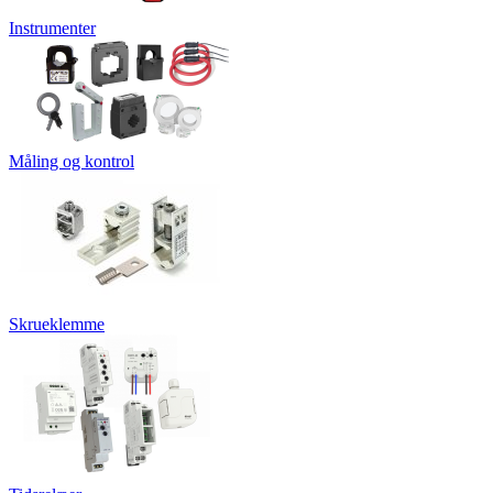
Instrumenter
Måling og kontrol
Skrueklemme