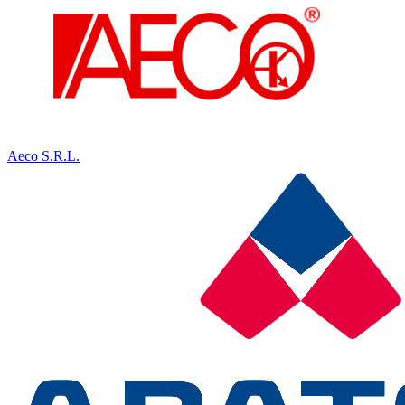
Aeco S.R.L.