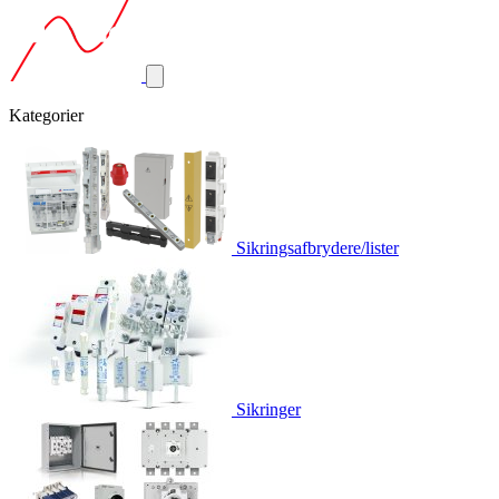
Kategorier
Sikringsafbrydere/lister
Sikringer