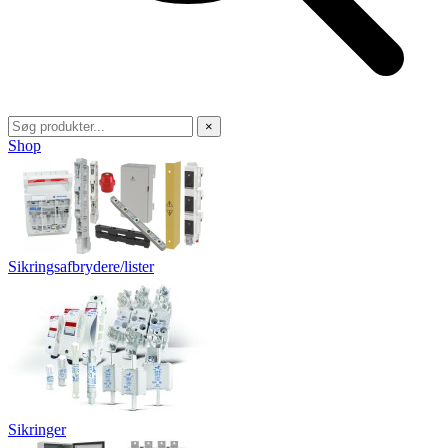
×
Shop
Sikringsafbrydere/lister
Sikringer