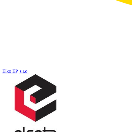
Elko EP, s.r.o.