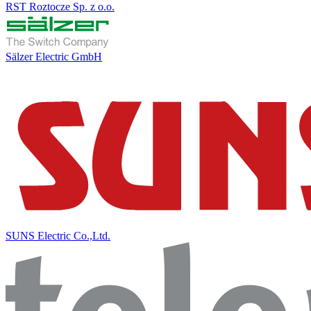
RST Roztocze Sp. z o.o.
Sälzer Electric GmbH
SUNS Electric Co.,Ltd.