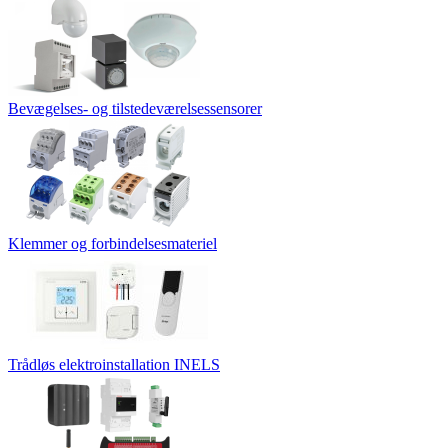
Bevægelses- og tilstedeværelsessensorer
Klemmer og forbindelsesmateriel
Trådløs elektroinstallation INELS