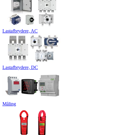
Lastafbrydere, AC
Lastafbrydere, DC
Måling