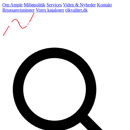
Om Ample
Miljøpolitik
Services
Viden & Nyheder
Kontakt
Brugsanvisninger
Vores kataloger
elkvalitet.dk