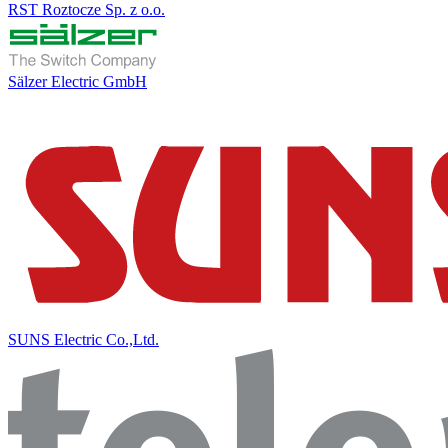
RST Roztocze Sp. z o.o.
Sälzer Electric GmbH
SUNS Electric Co.,Ltd.