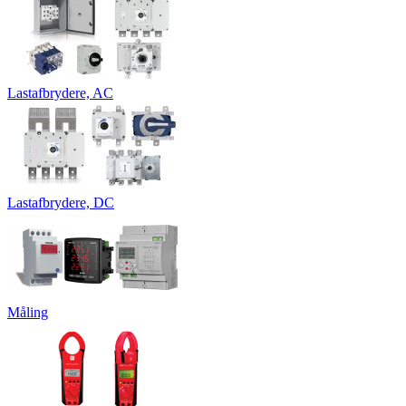
Lastafbrydere, AC
Lastafbrydere, DC
Måling