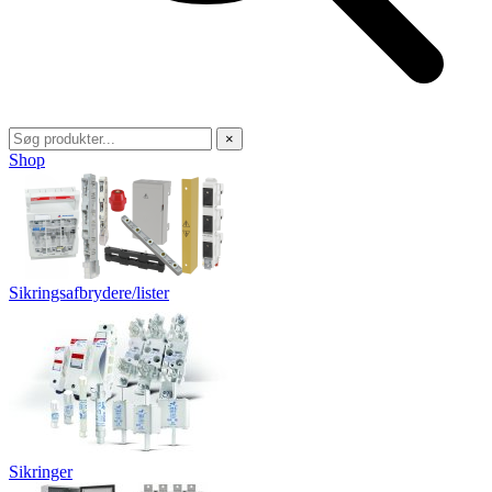
×
Shop
Sikringsafbrydere/lister
Sikringer