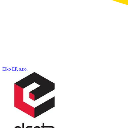
Elko EP, s.r.o.