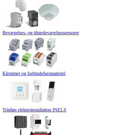
Bevægelses- og tilstedeværelsessensorer
Klemmer og forbindelsesmateriel
Trådløs elektroinstallation INELS