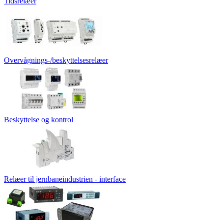
Tidsrelæer
Overvågnings-/beskyttelsesrelæer
Beskyttelse og kontrol
Relæer til jernbaneindustrien - interface