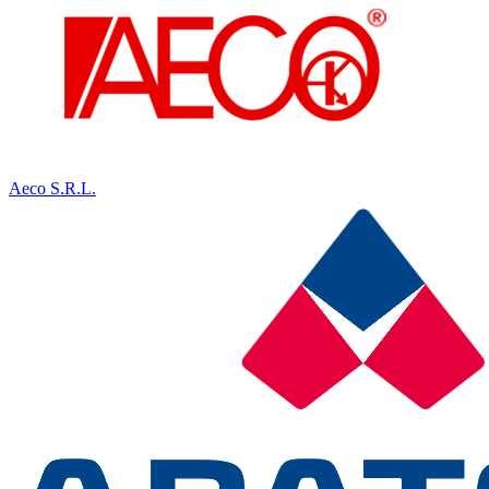
Aeco S.R.L.