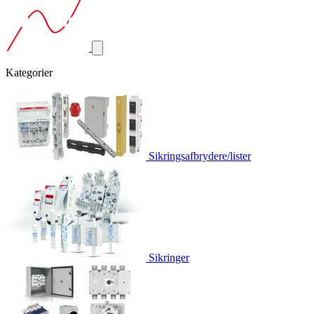
Kategorier
Sikringsafbrydere/lister
Sikringer