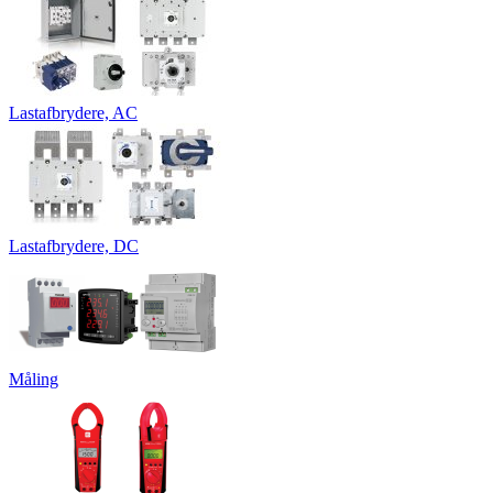
Lastafbrydere, AC
Lastafbrydere, DC
Måling