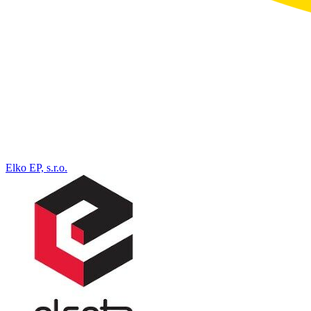
Elko EP, s.r.o.