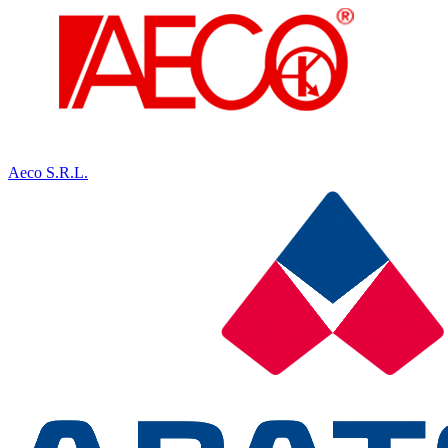
Aeco S.R.L.