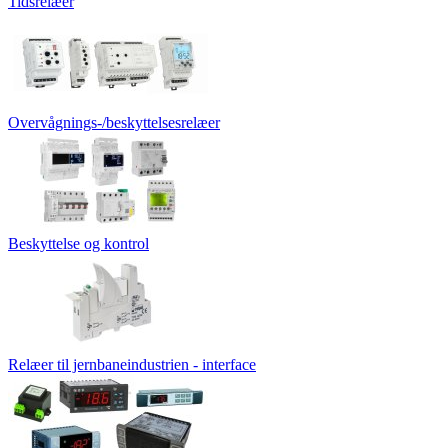
Tidsrelæer
Overvågnings-/beskyttelsesrelæer
Beskyttelse og kontrol
Relæer til jernbaneindustrien - interface