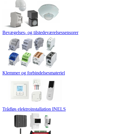
Bevægelses- og tilstedeværelsessensorer
Klemmer og forbindelsesmateriel
Trådløs elektroinstallation INELS