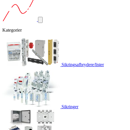
Kategorier
Sikringsafbrydere/lister
Sikringer