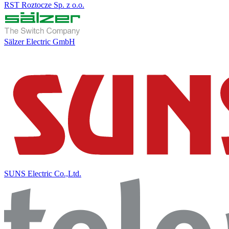
RST Roztocze Sp. z o.o.
Sälzer Electric GmbH
SUNS Electric Co.,Ltd.