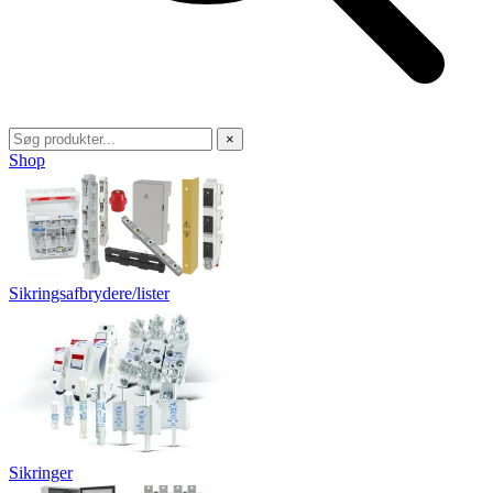
×
Shop
Sikringsafbrydere/lister
Sikringer