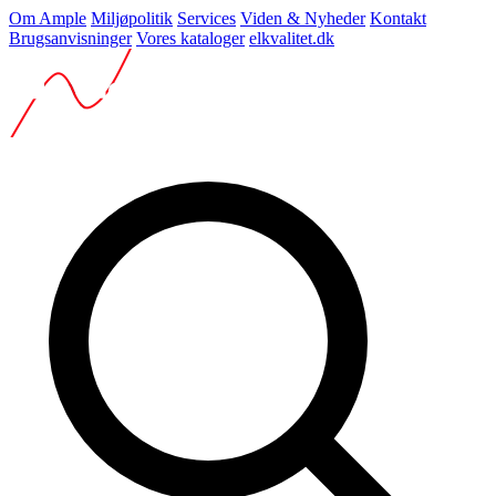
Om Ample
Miljøpolitik
Services
Viden & Nyheder
Kontakt
Brugsanvisninger
Vores kataloger
elkvalitet.dk