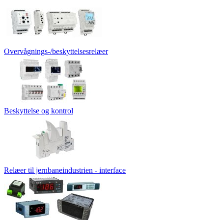
Overvågnings-/beskyttelsesrelæer
Beskyttelse og kontrol
Relæer til jernbaneindustrien - interface