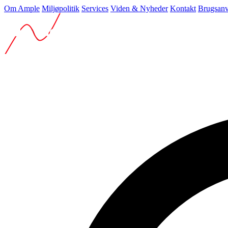
Om Ample
Miljøpolitik
Services
Viden & Nyheder
Kontakt
Brugsanv