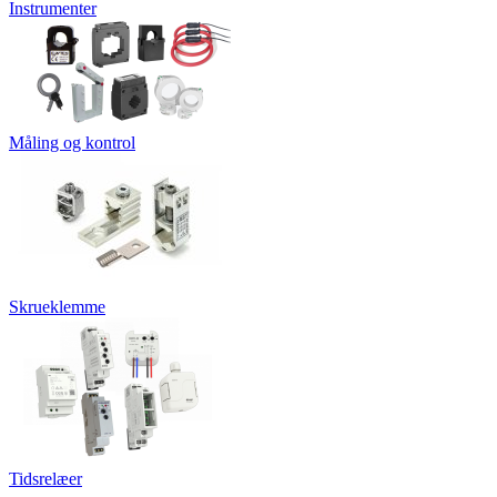
Instrumenter
Måling og kontrol
Skrueklemme
Tidsrelæer