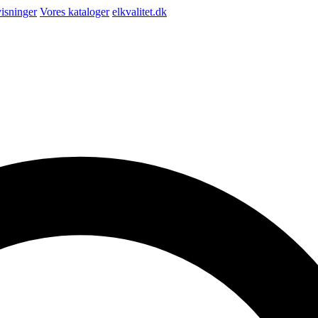
isninger
Vores kataloger
elkvalitet.dk