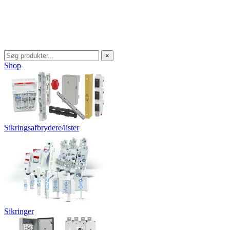
×
Shop
Sikringsafbrydere/lister
Sikringer