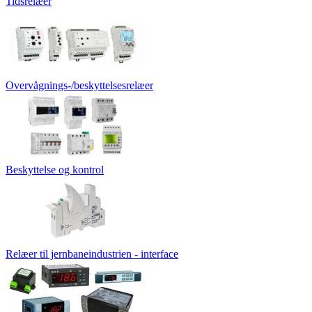
Tidsrelæer
Overvågnings-/beskyttelsesrelæer
Beskyttelse og kontrol
Relæer til jernbaneindustrien - interface