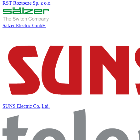
RST Roztocze Sp. z o.o.
Sälzer Electric GmbH
SUNS Electric Co.,Ltd.