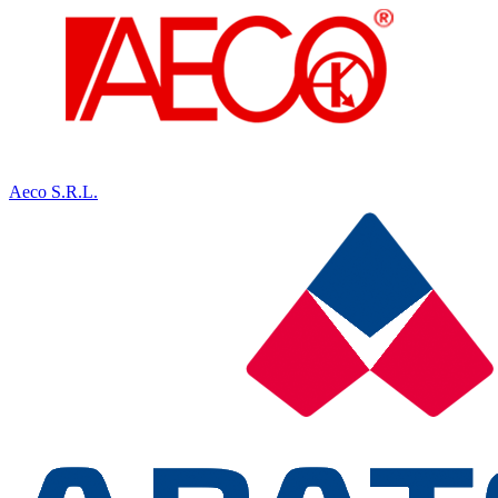
Aeco S.R.L.