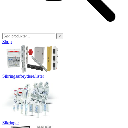
×
Shop
Sikringsafbrydere/lister
Sikringer