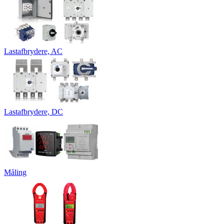
Lastafbrydere, AC
Lastafbrydere, DC
Måling