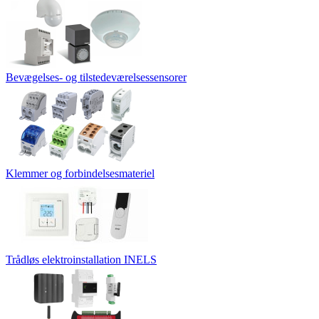
Bevægelses- og tilstedeværelsessensorer
Klemmer og forbindelsesmateriel
Trådløs elektroinstallation INELS