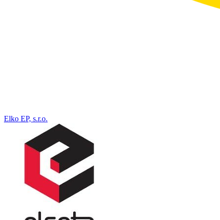
Elko EP, s.r.o.