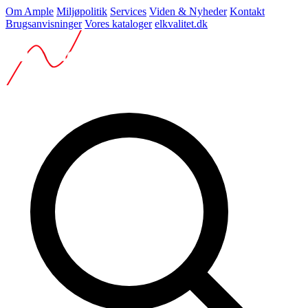
Om Ample
Miljøpolitik
Services
Viden & Nyheder
Kontakt
Brugsanvisninger
Vores kataloger
elkvalitet.dk