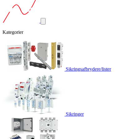
Kategorier
Sikringsafbrydere/lister
Sikringer